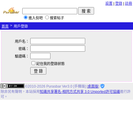
設置
|
登錄
|
註冊
進入侃吧
搜索帖子
>
首頁
用戶登錄
用戶名：
密碼：
驗證碼：
記住我的登錄狀態
©2010-2026 Purasbar Ver3.0 [手機版] [
桌面版
]
除非另有聲明，
本站
採用
知識共享署名-相同方式共享 3.0 Unported許可協議
進行許
可。