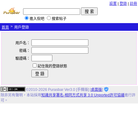
設置
|
登錄
|
註冊
進入侃吧
搜索帖子
>
首頁
用戶登錄
用戶名：
密碼：
驗證碼：
記住我的登錄狀態
©2010-2026 Purasbar Ver3.0 [手機版] [
桌面版
]
除非另有聲明，
本站
採用
知識共享署名-相同方式共享 3.0 Unported許可協議
進行許
可。