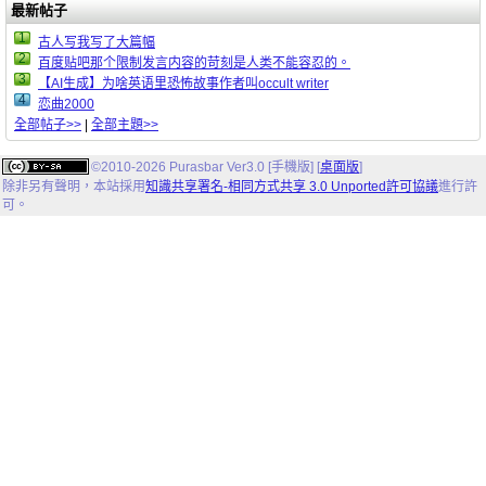
最新帖子
1
古人写我写了大篇幅
2
百度贴吧那个限制发言内容的苛刻是人类不能容忍的。
3
【AI生成】为啥英语里恐怖故事作者叫occult writer
4
恋曲2000
全部帖子>>
|
全部主題>>
©2010-2026 Purasbar Ver3.0 [手機版] [
桌面版
]
除非另有聲明，
本站
採用
知識共享署名-相同方式共享 3.0 Unported許可協議
進行許
可。