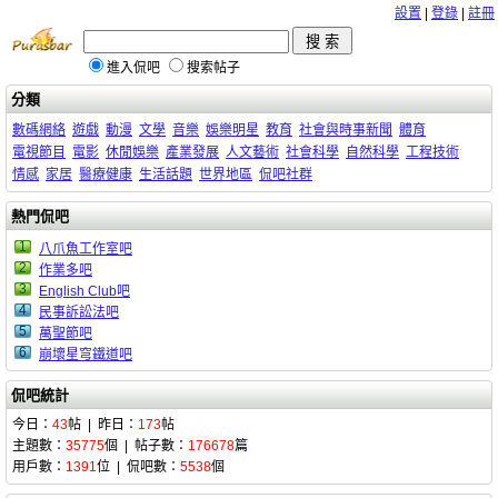
設置
|
登錄
|
註冊
進入侃吧
搜索帖子
分類
數碼網絡
遊戲
動漫
文學
音樂
娛樂明星
教育
社會與時事新聞
體育
電視節目
電影
休閒娛樂
產業發展
人文藝術
社會科學
自然科學
工程技術
情感
家居
醫療健康
生活話題
世界地區
侃吧社群
熱門侃吧
1
八爪魚工作室吧
2
作業多吧
3
English Club吧
4
民事訴訟法吧
5
萬聖節吧
6
崩壞星穹鐵道吧
侃吧統計
今日：
43
帖 | 昨日：
173
帖
主題數：
35775
個 | 帖子數：
176678
篇
用戶數：
1391
位 | 侃吧數：
5538
個