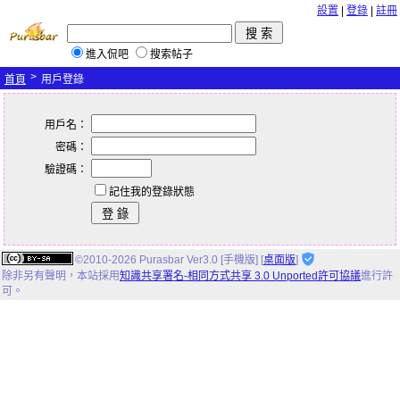
設置
|
登錄
|
註冊
進入侃吧
搜索帖子
>
首頁
用戶登錄
用戶名：
密碼：
驗證碼：
記住我的登錄狀態
©2010-2026 Purasbar Ver3.0 [手機版] [
桌面版
]
除非另有聲明，
本站
採用
知識共享署名-相同方式共享 3.0 Unported許可協議
進行許
可。