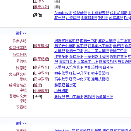
[
主持人
]
[
無
]
[
娛樂八卦
]
[
無
]
Breakerz吧
張悅軒吧
松井珠理奈吧
藤井莉娜吧
[其他]
叔元吧
江俊翰吧
李聖傑4吧
黎明吧
郭富城吧
Po
更多>>
綿陽實驗高中吧
揭陽一中吧
成都大學吧
北京匯文
作業多吧
[
教育機構
]
陽子云小學吧
高中吧
河北衡水中學吧
學校吧
香
假期作業吧
大學吧
綿陽一中吧
河北工業大學吧
綿陽二中吧
藍橋杯吧
作業多吧
藍橋杯吧
十萬個為什麼吧
假期作業吧
[
教育話題
]
暑假吧
吧
應試教育吧
大學高中化吧
應試技巧吧
補習班
[
高等教育
]
大學吧
天坑專業吧
生化環材吧
自考吧
雅思吧
[
初中教育
]
初中化學吧
初中升學吧
初中畢業吧
北京匯文中
[
高中教育
]
高中數學吧
高中化學吧
通用技術吧
學吧
[
留學
]
雅思吧
留學吧
綿陽實驗高
中吧
[
小學教育
]
小升初吧
香港中文大
[其他]
暑假吧
婁山中學吧
寒假吧
苦命學生吧
學吧
學霸吧
更多>>