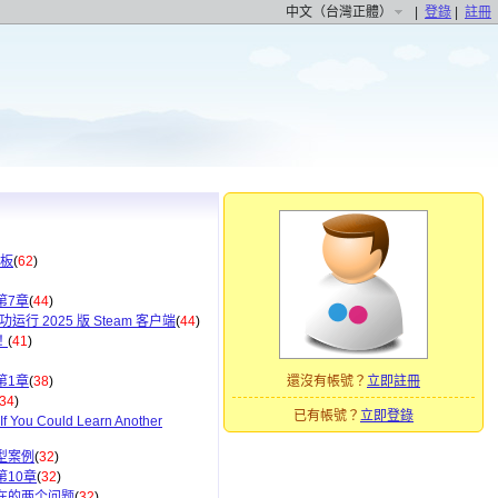
中文（台灣正體）
|
登錄
|
註冊
发板
(
62
)
第7章
(
44
)
运行 2025 版 Steam 客户端
(
44
)
！
(
41
)
第1章
(
38
)
還沒有帳號？
立即註冊
34
)
已有帳號？
立即登錄
f You Could Learn Another
型案例
(
32
)
10章
(
32
)
在的两个问题
(
32
)