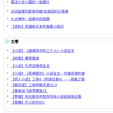
魔法少女小圆的一些图片
对动画里的配角伪娘/女装回的记录楼
九大神作，经典中的经典
【资料】蓝猫航天系列每集小知识
文學
【小说】《被神选中的三个人》小说全文
【转载】爆笑魔塔
【小说】化学召唤师全文
【小说】《死神垂钓》小说全文，作者死神钓者
【同人小说】三体4（地球往事4）-----弱者之歌
【聊天室】三体吧聊天室V1.0
【魔塔洲飞逸雪寒版1】
【整理】布拉斯侃吧现存所有小说贴链接合集
【草稿】吓人的代价2