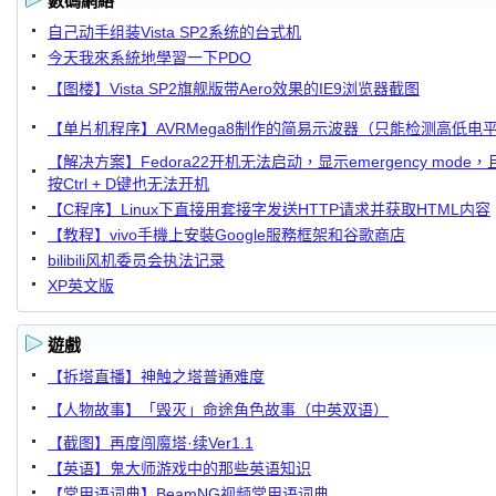
數碼網絡
自己动手组装Vista SP2系统的台式机
今天我來系統地學習一下PDO
【图楼】Vista SP2旗舰版带Aero效果的IE9浏览器截图
【单片机程序】AVRMega8制作的简易示波器（只能检测高低电
【解决方案】Fedora22开机无法启动，显示emergency mode，
按Ctrl + D键也无法开机
【C程序】Linux下直接用套接字发送HTTP请求并获取HTML内容
【教程】vivo手機上安裝Google服務框架和谷歌商店
bilibili风机委员会执法记录
XP英文版
遊戲
【拆塔直播】神触之塔普通难度
【人物故事】「毁灭」命途角色故事（中英双语）
【截图】再度闯魔塔·续Ver1.1
【英语】鬼大师游戏中的那些英语知识
【常用语词典】BeamNG视频常用语词典