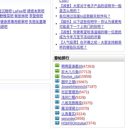
Club?
【调查】大家对于电子产品的说明书一般
是怎么用的？
恆沉睡吧
LaFee吧
誘惑本質吧
野椎菜吧
蔡依林吧
李聖傑吧
各位用过百度hi这款聊天软件吗？
健身房專用歌單吧
失戀友盡專
【娱乐】以下这些侃吧中，你认为谁更有
德語吧
可能是下一个上热门的侃吧？
【调查】你更希望哈洛温城的哪一位居民
成为今年万圣节活动的评委
【人气投票】在开赛之前，大家支持群英
杯的哪些队伍呢？
發帖排行
1
啊啊是谁都对
(
47263
)
2
巨大八爪鱼
(
37713
)
3
Revive_ctg
(
15959
)
4
圆环之理
(
15087
)
5
JosephHeinrich
(
7187
)
6
社区管理员
(
5471
)
7
浅风仁樱
(
5328
)
8
八坂克图格亚
(
3375
)
9
魔法绿骑士
(
3370
)
10
认真着实
(
3224
)
11
sprunde
(
2656
)
12
HSbF6Onizuka
(
2374
)