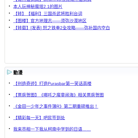
本人玩神秘魔塔2.1的图片
【转】【福利】三国杀武将胜利台词
【图楼】官方地理志——须弥沙漠地区
【转载】[发表] 怒之铁拳2全攻略——弥补国内空白
動漫
【创造奇迹】打造Purasbar第一笑话高楼
【票房贺图】《哪吒之魔童闹海》相关票房贺图
《金田一少年之事件簿R》第二期重磅推出！
【精彩每一天】吧民签到处
我来亮相一下我从柯南中学到的日语……