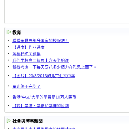
教育
看看全世界部分国家的校服吧！
【进度】作业进度
蓝桥杯练习题集
我们学校高二每周上六天半的课
我得考慮一下每天要花多少精力在雅思上面了。
【图片】20/3/2013的北京汇文中学
军训终于完毕了
香港“中文”大学的学费是10万人民币
【转】学渣、学霸和学神的区别
社會與時事新聞