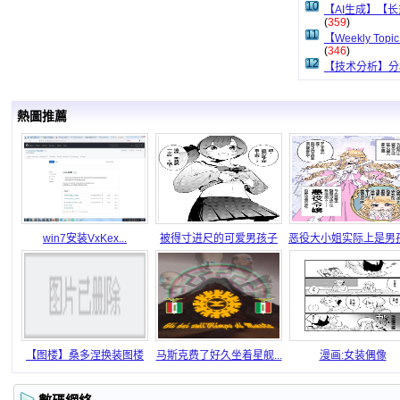
10
【AI生成】【
(
359
)
11
【Weekly Topic 
(
346
)
12
【技术分析】分
熱圖推薦
win7安装VxKex...
被得寸进尺的可爱男孩子
恶役大小姐实际上是男
【图楼】桑多涅换装图楼
马斯克费了好久坐着星舰...
漫画:女装偶像