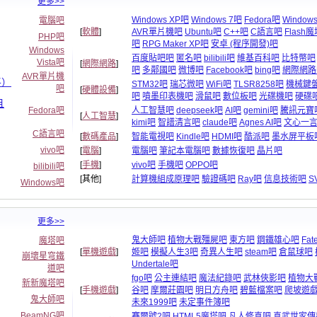
更多>>
Windows XP吧
Windows 7吧
Fedora吧
Windows
電腦吧
[
軟體
]
AVR單片機吧
Ubuntu吧
C++吧
C語言吧
Flash
PHP吧
吧
RPG Maker XP吧
安卓 (程序開發)吧
Windows
百度貼吧吧
匿名吧
bilibili吧
維基百科吧
比特幣吧
Vista吧
[
網際網路
]
吧
多鄰國吧
微博吧
Facebook吧
bing吧
網際網路
AVR單片機
平）
STM32吧
瑞芯微吧
WiFi吧
TLSR8258吧
機械鍵
吧
[
硬體設備
]
吧
噴墨印表機吧
滑鼠吧
數位板吧
光碟機吧
硬碟
且
Fedora吧
人工智慧吧
deepseek吧
AI吧
gemini吧
騰訊元寶
[
人工智慧
]
kimi吧
智譜清言吧
claude吧
Agnes AI吧
文心一
C語言吧
[
數碼產品
]
智能電視吧
Kindle吧
HDMI吧
酷派吧
墨水屏平板
vivo吧
[
電腦
]
電腦吧
筆記本電腦吧
數據恢復吧
晶片吧
[
手機
]
vivo吧
手機吧
OPPO吧
bilibili吧
[其他]
計算機組成原理吧
驗證碼吧
Ray吧
信息技術吧
S
Windows吧
更多>>
鬼大師吧
植物大戰殭屍吧
東方吧
鋼鐵雄心吧
Fat
魔塔吧
[
單機遊戲
]
姬吧
模擬人生3吧
奇異人生吧
steam吧
倉鼠球吧
崩壞星穹鐵
Undertale吧
道吧
fgo吧
公主連結吧
魔法紀錄吧
武林俠影吧
植物大
新新魔塔吧
[
手機遊戲
]
谷吧
摩爾莊園吧
明日方舟吧
碧藍檔案吧
爬坡遊
鬼大師吧
未來1999吧
未定事件簿吧
BeamNG吧
賽爾號2吧
HTML5魔塔吧
凡人修真吧
真武世家傳