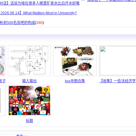
长对话】话说为啥在很多人眼里矿泉水比白开水好喝
2026.06.14】What Matters Most in University?
析前500名侃吧的构成
(
340
)
孩子
输入输出
kxx吊图合集
【收集】一些法经济学书.
标题