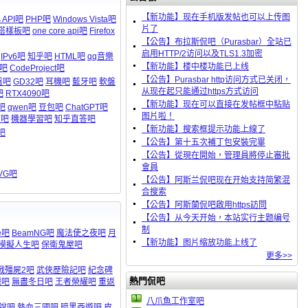
【新功能】现在手机版发帖也可以上传图
 API吧
PHP吧
Windows Vista吧
片了
魔塔樣板吧
one core api吧
Firefox
【公告】布拉斯侃吧（Purasbar）全站已
启用HTTP/2访问以及TLS1.3加密
IPv6吧
知乎吧
HTML吧
qq音樂
【新功能】楼中楼功能已上线
吧
CodeProject吧
【公告】Purasbar http访问方式已关闭，
盤吧
GD32吧
耳機吧
藍牙吧
軟盤
从现在起只能通过https方式访问
吧
RTX4090吧
【新功能】现在可以直接在发帖框中粘贴
吧
qwen吧
豆包吧
ChatGPT吧
图片啦！
言吧
機器學習吧
知乎直答吧
【新功能】搜索框提示功能上線了
吧
【公告】第十五次補丁包安裝完畢
【公告】從現在開始，管理員將停止審批
會員
VG吧
【公告】阿斯兰侃吧现在开始支持简繁混
合搜索
【公告】阿斯蘭侃吧啟用https訪問
【公告】从今天开始，本站实行主题编号
制
e吧
BeamNG吧
魔法使之夜吧
月
【新功能】图片缩放功能上线了
模擬人生吧
保衛鬼屋吧
更多>>
戰殭屍2吧
武俠歷險記吧
紀念碑
熱門侃吧
戲吧
無盡冬日吧
王者榮耀吧
重返
1
八爪魚工作室吧
說吧
熱血三國吧
暗黑西遊吧
皮