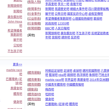
John Hexa吧
張雪峰吧
川普吧
羅翔吧
葯家鑫吧
軍訓吧
[
焦點人物
]
李昌奎吧
李天一吧
袁隆平吧
新聞頭條吧
[
新聞事件
]
新聞吧
見證歷史吧
網絡大事件吧
四川劉德華板鴨
新聞吧
[
社會事件
]
躺平吧
公祭日吧
國家反詐中心吧
虛假宣傳吧
廣告鑑別吧
[
公益慈善
]
希望傳播者策劃部吧
心理援助熱線吧
募捐吧
John Hexa
[
社會機構
]
民政局吧
12355吧
吧
[
新聞媒體
]
BBC吧
人民日報吧
希望傳播者
新聞頭條吧
廣告鑑別吧
不生孩子吧
反絕望拯救者
策劃部吧
[其他]
年吧
放假吧
調休吧
反詐吧
躺平吧
公知吧
不生孩子吧
更多>>
marble race
阿根廷足球吧
足球吧
桌球吧
邁阿密國際吧
六貫
[
體育運動
]
吧
吧
籃球吧
nba吧
跳棋吧
西洋棋吧
象棋吧
鬥地主
巴塞隆納 (足
[
體育賽事
]
marble race吧
世界盃吧
奧運會吧
2014年亞洲
球)吧
[
體育媒體
]
中國青年體育吧
中國體育報吧
奧運會吧
[
運動員
]
梅西吧
體育吧
[
體育器材
]
啞鈴吧
卡
[
體育話題
]
健身吧
健身吧
[其他]
巴塞隆納 (足球)吧
體育吧