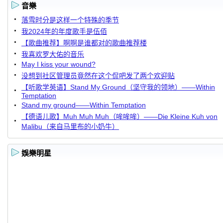
音樂
落雪时分是这样一个特殊的季节
我2024年的年度歌手是伍佰
【歌曲推荐】啊啊是谁都对的歌曲推荐楼
我喜欢罗大佑的音乐
May I kiss your wound?
没想到社区管理员竟然在这个侃吧发了两个欢迎贴
【听歌学英语】Stand My Ground（坚守我的领地）——Within
Temptation
Stand my ground——Within Temptation
【德语儿歌】Muh Muh Muh（哞哞哞）——Die Kleine Kuh von
Malibu（来自马里布的小奶牛）
娛樂明星