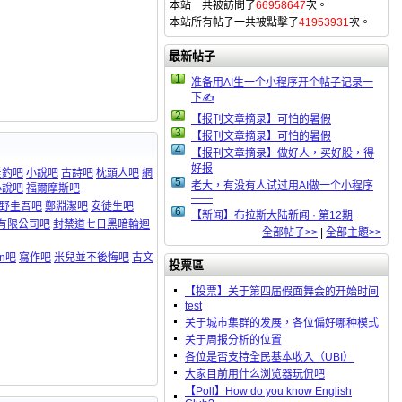
本站一共被訪問了
66958647
次。
本站所有帖子一共被點擊了
41953931
次。
最新帖子
1
准备用AI生一个小程序开个帖子记录一
下✍️
2
【报刊文章摘录】可怕的暑假
3
【报刊文章摘录】可怕的暑假
4
【报刊文章摘录】做好人，买好股，得
好报
垂釣吧
小說吧
古詩吧
枕頭人吧
網
5
老大，有没有人试过用AI做一个小程序
小說吧
福爾摩斯吧
——
野圭吾吧
鄭淵潔吧
安徒生吧
6
【新闻】布拉斯大陆新闻 · 第12期
有限公司吧
封禁道七日黑暗輪迴
全部帖子>>
|
全部主題>>
wn吧
寫作吧
米兒並不後悔吧
古文
投票區
【投票】关于第四届假面舞会的开始时间
test
关于城市集群的发展，各位偏好哪种模式
关于周报分析的位置
各位是否支持全民基本收入（UBI）
大家目前用什么浏览器玩侃吧
【Poll】How do you know English