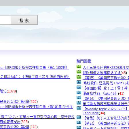
熱門回復
1
sbar 侃吧周报分析报告往期合集（第1-100期）
入手三块蓝色的RK3308B开
2
我想知道大家都指认了谁
(
45
)
·Z.塔玛纳哈：《法律工具主义 对法治的危害》
3
【笔记】《美国民事诉讼法》
4
[系统软件] 还能再战，Win7 成功
5
【梗图图楼】爱！上！雷！神
笔记
(
1378
)
6
漫画推荐88:《akb49》
(
41
)
7
【笔记】《美国民事诉讼法》
民事诉讼法》第4章
(
459
)
8
布拉斯大陆城市集群统计报告
(
sbar 侃吧周报分析报告往期合集（第101期至今连
9
【Weekly Topic 2026.07.05】I
Language
(
34
)
没救了”之后，家里人一直抱有侥幸心理，觉得还没
10
【合集】关于人工智能法的典
有必要做安乐
(
393
)
11
【笔记】《美国民事诉讼法》第
民事诉讼法》第2章
(
378
)
12
我反思了一下本届规则可能存