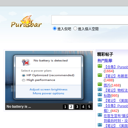
進入侃吧
進入個人空間
精彩帖子
熱門點擊
1
【合集】Pura
(
1664
)
2
【笔记】布赖恩
(
1488
)
3
图片
(
1468
)
4
【笔记】物权法
5
标题
(
995
)
6
【笔记】《美国
7
【合集】Pura
1
2
3
4
5
土木老鸽（）
载）
(
442
)
8
在医生宣布“猫
到最后时刻，没
9
【笔记】《美国