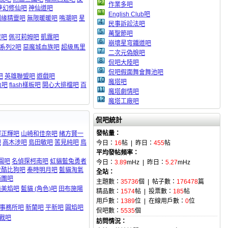
2
作業多吧
夢幻修仙吧
神仙道吧
3
English Club吧
因緣精靈吧
無限暖暖吧
鳴潮吧
星
4
民事訴訟法吧
5
萬聖節吧
蘿吧
佩可莉姆吧
凱露吧
6
崩壞星穹鐵道吧
系列2吧
惡魔城血族吧
超級馬里
7
二次元偽娘吧
8
侃吧大陸吧
9
侃吧假面舞會舞池吧
吧
英雄聯盟吧
遊戲吧
10
魔塔吧
魚吧
flash樣板吧
開心大排檔吧
百
11
魔塔劇情吧
12
魔塔工廠吧
侃吧統計
發帖量：
澤正輝吧
山崎和佳奈吧
緒方賢一
吧
高木涉吧
島田敏吧
筈見純吧
鳥
今日：
16
帖 | 昨日：
455
帖
平均發帖頻率：
圓吧
名偵探柯南吧
虹貓藍兔勇者
今日：
3.89
mHz | 昨日：
5.27
mHz
史酷比狗吧
秦時明月吧
藍貓淘氣
全站：
騎團吧
主題數：
35736
個 | 帖子數：
176478
篇
曉美焰吧
藍貓 (角色)吧
田布施陽
精品數：
1574
帖 | 投票數：
185
帖
用戶數：
1389
位 | 在線用戶數：
0
位
事務所吧
新蘭吧
平新吧
圓焰吧
侃吧數：
5535
個
戰吧
訪問情況：