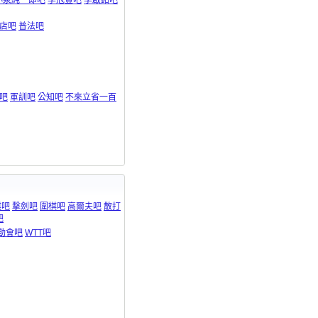
小泉純一郎吧
李冠豐吧
李啟銘吧
店吧
普法吧
吧
軍訓吧
公知吧
不來立省一百
棋吧
擊劍吧
圍棋吧
高爾夫吧
散打
吧
運動會吧
WTT吧