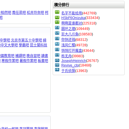
積分排行
1
井柏然吧
喬任梁吧
松井玲奈吧
柯
名字不能给用
(
442769
)
y吧
2
HSbF6Onizuka
(
333434
)
3
啊啊是谁都对
(
225318
)
4
圆环之理
(
109449
)
5
巨大八爪鱼
(
108583
)
6
你快还钱
(
68312
)
中學吧
北京市第五十中學吧
綿
7
港中文大學吧
學霸吧
昆士蘭科技
浅风仁樱
(
49728
)
8
悄悄打开魔盒
(
43644
)
9
中國教育吧
補課吧
晚自習吧
讀書
栎无舟
(
39983
)
10
吧
寒假作業吧
暑假作業吧
板書吧
JosephHeinrich
(
26767
)
11
Revive_ctg
(
18468
)
12
于氏侦探
(
13963
)