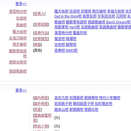
更多>>
羅大佑吧
伍佰吧
許嵩吧
周杰倫吧
幸福大街吧
永
落雪時分吧
[
音樂人
]
Get In the Ring吧
張學友吧
宇多田光吧
沉珂吧
永
伍佰吧
歌曲吧
聽歌學英語吧
德語歌曲吧
BanG Dream吧
[
音樂話題
]
歌曲吧
用歌單吧
mp3吧
法語歌曲吧
英語歌曲吧
聽歌學
羅大佑吧
[
音樂作品
]
落雪時分吧
羅曼死吧
永恆沉睡吧
[
音樂類型
]
電音吧
暗潮吧
周杰倫吧
[
樂器
]
吉他吧
鋼琴吧
[其他]
音樂吧
BWO吧
聽歌學英語
吧
誘惑本質吧
德語歌曲吧
更多>>
[
國內明星
]
吳亦凡吧
何潤東吧
劉德華吧
時代少年團吧
[
國外明星
]
前田敦子吧
篠田麻里子吧
反町隆史吧
[
笑星
]
趙本山吧
郭德綱吧
德雲社吧
[
戲曲曲藝明
[
無
]
星
]
[
時尚人物
]
[
無
]