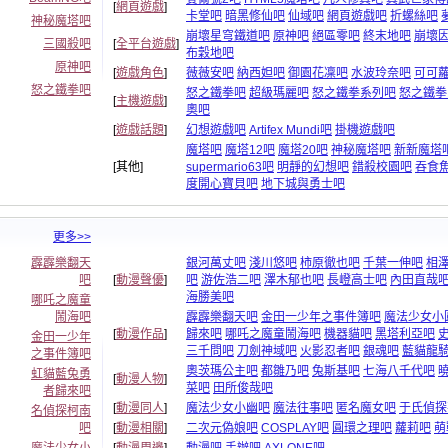
[
網頁遊戲
]
卡堂吧
暗黑修仙吧
仙域吧
網頁遊戲吧
折螺絲吧
神秘魔塔吧
崩壞星穹鐵道吧
原神吧
絕區零吧
終末地吧
崩壞
三國殺吧
[
全平台遊戲
]
布穀地吧
原神吧
[
遊戲角色
]
薇薇安吧
納西妲吧
御園花凜吧
水波玲奈吧
可可
怒之鐵拳吧
怒之鐵拳吧
超級瑪麗吧
怒之鐵拳系列吧
怒之鐵拳
[
主機遊戲
]
奧吧
[
遊戲話題
]
幻想遊戲吧
Artifex Mundi吧
掛機遊戲吧
魔塔吧
魔塔12吧
魔塔20吧
神秘魔塔吧
新新魔塔
[其他]
supermario63吧
明靜的幻想吧
錯殺校園吧
吞食
度開心寶貝吧
地下城與勇士吧
更多>>
霹霹樂翻天
銀河萬丈吧
淺川悠吧
柿原徹也吧
千葉一伸吧
相
吧
[
動漫聲優
]
吧
游佐浩二吧
澤木郁也吧
長嶝高士吧
內田直哉
海勝美吧
哪吒之魔童
鬧海吧
霹霹樂翻天吧
金田一少年之事件簿吧
魔法少女小
[
動漫作品
]
歸來吧
哪吒之魔童鬧海吧
機器貓吧
黑塔利亞吧
金田一少年
三千問吧
刀劍神域吧
火影忍者吧
銀魂吧
藍貓龍
之事件簿吧
奧茨瑪公主吧
都雛乃吧
兔斯基吧
七海八千代吧
虹貓藍兔勇
[
動漫人物
]
菜吧
田所俊哉吧
者歸來吧
[
動漫同人
]
魔法少女小幽吧
魔法往事吧
匿名魔女吧
于氏偵探
名偵探柯南
吧
[
動漫相關
]
二次元偽娘吧
COSPLAY吧
圓環之理吧
蘿莉吧
萌