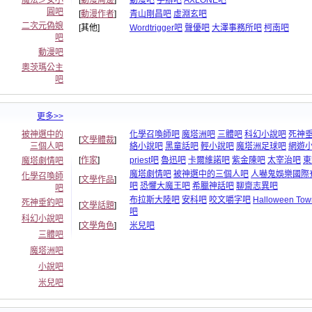
魔法少女小
[
動漫周邊
]
動漫吧
手辦吧
AXLONE吧
圓吧
[
動漫作者
]
青山剛昌吧
虛淵玄吧
二次元偽娘
[其他]
Wordtrigger吧
聲優吧
大澤事務所吧
柯南吧
吧
動漫吧
奧茨瑪公主
吧
更多>>
被神選中的
化學召喚師吧
魔塔洲吧
三體吧
科幻小說吧
死神
[
文學體裁
]
三個人吧
絡小說吧
黑童話吧
輕小說吧
魔塔洲足球吧
網遊
[
作家
]
priest吧
魯迅吧
卡爾維諾吧
紫金陳吧
太宰治吧
東
魔塔劇情吧
魔塔劇情吧
被神選中的三個人吧
人嚇鬼娛樂國際
化學召喚師
[
文學作品
]
吧
恐懼大魔王吧
希臘神話吧
聊齋志異吧
吧
布拉斯大陸吧
安科吧
咬文嚼字吧
Halloween To
死神垂釣吧
[
文學話題
]
吧
科幻小說吧
[
文學角色
]
米兒吧
三體吧
魔塔洲吧
小說吧
米兒吧