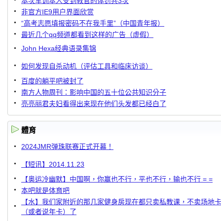
本次军训本人受到教官的体罚共3次
非官方IE9用户界面欣赏
“高考志愿填报密码不在我手里”（中国青年报）
最近几个qq频道都看到这样的广告（虚假）
John Hexa经典语录集锦
如何发现自杀动机（评估工具和临床访谈）
百度的躺平吧被封了
南方人物周刊：影响中国的五十位公共知识分子
亮亮丽君夫妇看得出来现在他们头发都已经白了
體育
2024JMR弹珠联赛正式开幕！
【短讯】2014.11.23
【奥运冷幽默】中国啊，你赢也不行，平也不行，输也不行 = =
本吧就是体育吧
【水】我们家附近的那几家健身房现在都只卖私教课，不卖场地
（或者说年卡）了