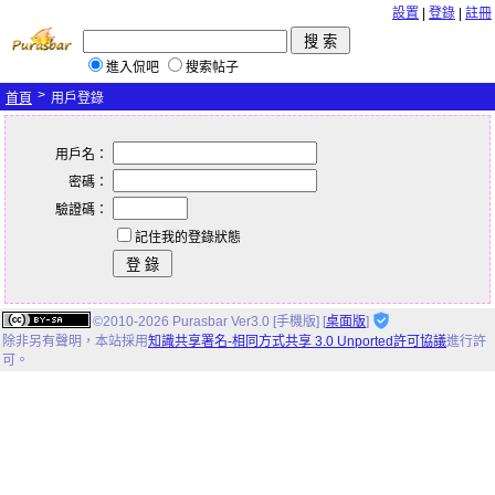
設置
|
登錄
|
註冊
進入侃吧
搜索帖子
>
首頁
用戶登錄
用戶名：
密碼：
驗證碼：
記住我的登錄狀態
©2010-2026 Purasbar Ver3.0 [手機版] [
桌面版
]
除非另有聲明，
本站
採用
知識共享署名-相同方式共享 3.0 Unported許可協議
進行許
可。