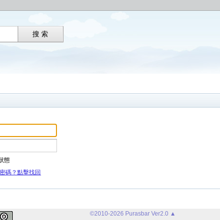
狀態
密碼？點擊找回
©2010-2026 Purasbar Ver2.0
▲