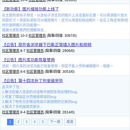
社区管理员
10-4
社区管理员
(點擊/回復: 3280/0)
【新功能】图片缩放功能上线了
在主题列表帖子预览，以及帖子浏览页的图片上点击鼠标左键，可以将该图片放大
到原尺寸。用鼠标滚轮可以缩放图片，还可以用鼠标拖动图片。在右上角还有顺/逆
时针旋转图片的功能哦～
感謝大家對我們的理解與支...
社区管理员
10-3
社区管理员
(點擊/回復: 3087/0)
【公告】现在各浏览器下已能正常插入图片和视频
社区管理员
8-7
社区管理员
(點擊/回復: 2906/0)
【公告】图片库功能恢复使用
目前，图片库的浏览功能已恢复使用，但是不能上传和编辑图片、相册。
社区管理员
8-6
社区管理员
(點擊/回復: 3053/0)
【公告】第十四次补丁包安装完毕
此次补丁包：
1.解决在输入信息的对话框中按回车而出错的bug
2.修复了精品区分页链接错误的bug
3.解决了吧务日志错误地显示其他吧的记录的bug
4.解决了手机版首页部分...
社区管理员
8-4
社区管理员
(點擊/回復: 2814/0)
1
2
3
4
5
下一頁
尾頁