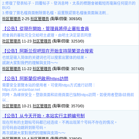
2.修復了發表帖子、回覆帖子、發消息時，太長的標題會被截短而毫無任何提示的
BUG
3.修復了簽名檔頁面刪除簽名檔、設置默認簽名檔後頁面無法刷...
社区管理员
2-25
社区管理员
(點擊/回復: 3093/0)
【公告】從現在開始，管理員將停止審批會員
把會員的審批完全交給吧主處理，由吧主決定是否同意
社区管理员
11-23
社区管理员
(點擊/回復: 3253/0)
【公告】阿斯兰侃吧现在开始支持简繁混合搜索
也就是输入简体的关键词也可以搜索出繁体的结果。
感謝大家對我們的理解與支持～～
社区管理员
11-22
社区管理员
(點擊/回復: 3074/0)
【公告】阿斯蘭侃吧啟用https訪問
需要安全瀏覽本站的使用者，可使用https方式進行訪問：
https://zh.arslanbar.net
同時，為確保安全，登錄頁面和註冊頁面已強制https訪問，如使用者登錄/註冊前
以...
社区管理员
10-21
社区管理员
(點擊/回復: 3570/0)
【公告】从今天开始，本站实行主题编号制
现在所有的主题帖号码都已经连续，不再出现某个号码不存在的情况。
旧号码自动跳转到新号码。
再次感謝大家對我們的理解與支持～～