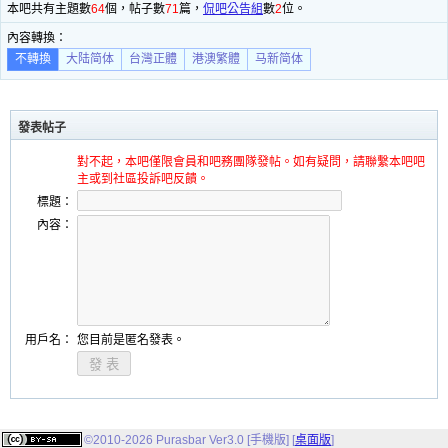
本吧共有主題數
64
個，帖子數
71
篇，
侃吧公告組
數
2
位。
內容轉換：
不轉換
大陆简体
台灣正體
港澳繁體
马新简体
發表帖子
對不起，本吧僅限會員和吧務團隊發帖。如有疑問，請聯繫本吧吧
主或到社區投訴吧反饋。
標題：
內容：
用戶名：
您目前是匿名發表。
©2010-2026 Purasbar Ver3.0 [手機版] [
桌面版
]