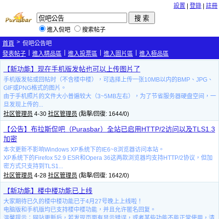
設置
|
登錄
|
註冊
進入侃吧
搜索帖子
>
首頁
侃吧公告吧
|
|
|
|
發表帖子
進入精品區
進入投票區
進入圖片區
進入極品區
【新功能】现在手机版发帖也可以上传图片了
手机版发帖或回帖时（不含楼中楼），可选择上传一张10MB以内的BMP、JPG、
GIF或PNG格式的图片。
由于手机照片的文件大小普遍较大（3~5MB左右），为了节省服务器硬盘空间，一
旦发现上传的...
社区管理员
4-30
社区管理员
(點擊/回復: 1644/0)
【公告】布拉斯侃吧（Purasbar）全站已启用HTTP/2访问以及TLS1.3
加密
本次更新不影响Windows XP系统下的IE6~8浏览器访问本站。
XP系统下的Firefox 52.9 ESR和Opera 36这两款浏览器均支持HTTP/2协议，但加
密方式只支持到TLS1...
社区管理员
4-28
社区管理员
(點擊/回復: 1642/0)
【新功能】楼中楼功能已上线
大家期待已久的楼中楼功能已于4月27号晚上上线啦！
电脑版和手机版均已支持楼中楼功能，并且允许匿名回复。
温馨提示：网站更新后，若发现页面有显示错误，或者某些功能不能正常使用，清