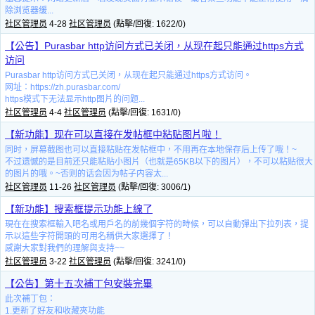
除浏览器缓...
社区管理员
4-28
社区管理员
(點擊/回復: 1622/0)
【公告】Purasbar http访问方式已关闭，从现在起只能通过https方式
访问
Purasbar http访问方式已关闭，从现在起只能通过https方式访问。
网址：https://zh.purasbar.com/
https模式下无法显示http图片的问题...
社区管理员
4-4
社区管理员
(點擊/回復: 1631/0)
【新功能】现在可以直接在发帖框中粘贴图片啦！
同时，屏幕截图也可以直接粘贴在发帖框中，不用再在本地保存后上传了哦！~
不过遗憾的是目前还只能粘贴小图片（也就是65KB以下的图片），不可以粘贴很大
的图片的哦。~否则的话会因为帖子内容太...
社区管理员
11-26
社区管理员
(點擊/回復: 3006/1)
【新功能】搜索框提示功能上線了
現在在搜索框輸入吧名或用戶名的前幾個字符的時候，可以自動彈出下拉列表，提
示以這些字符開頭的可用名稱供大家選擇了！
感謝大家對我們的理解與支持~~
社区管理员
3-22
社区管理员
(點擊/回復: 3241/0)
【公告】第十五次補丁包安裝完畢
此次補丁包：
1.更新了好友和收藏夾功能