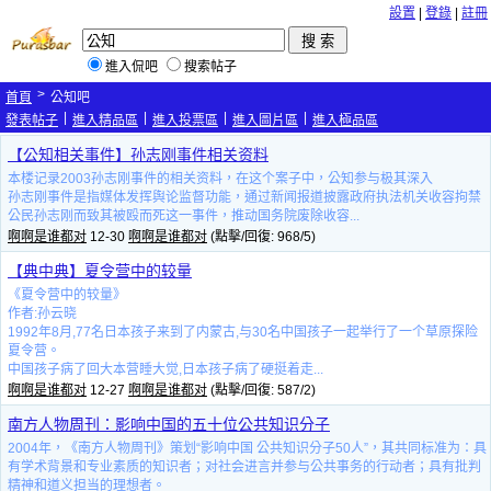
設置
|
登錄
|
註冊
進入侃吧
搜索帖子
>
首頁
公知吧
|
|
|
|
發表帖子
進入精品區
進入投票區
進入圖片區
進入極品區
【公知相关事件】孙志刚事件相关资料
本楼记录2003孙志刚事件的相关资料，在这个案子中，公知参与极其深入
孙志刚事件是指媒体发挥舆论监督功能，通过新闻报道披露政府执法机关收容拘禁
公民孙志刚而致其被殴而死这一事件，推动国务院废除收容...
啊啊是谁都对
12-30
啊啊是谁都对
(點擊/回復: 968/5)
【典中典】夏令营中的较量
《夏令营中的较量》
作者:孙云晓
1992年8月,77名日本孩子来到了内蒙古,与30名中国孩子一起举行了一个草原探险
夏令营。
中国孩子病了回大本营睡大觉,日本孩子病了硬挺着走...
啊啊是谁都对
12-27
啊啊是谁都对
(點擊/回復: 587/2)
南方人物周刊：影响中国的五十位公共知识分子
2004年，《南方人物周刊》策划“影响中国 公共知识分子50人”，其共同标准为：具
有学术背景和专业素质的知识者；对社会进言并参与公共事务的行动者；具有批判
精神和道义担当的理想者。