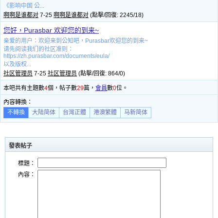
《影响中国 公...
啊啊是谁都对
7-25
啊啊是谁都对
(點擊/回復: 2245/18)
您好，Purasbar 欢迎您的到来~
亲爱的用户：欢迎来到公知吧，Purasbar欢迎您的到来~
请先阅读我们的社区准则：
https://zh.purasbar.com/documents/eula/
以及版权...
社区管理员
7-25
社区管理员
(點擊/回復: 864/0)
本吧共有主題數
4
個，帖子數
29
篇，
會員
數
0
位。
內容轉換：
不轉換
大陆简体
台灣正體
港澳繁體
马新简体
發表帖子
標題：
內容：