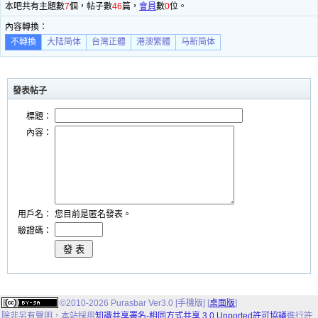
本吧共有主題數
7
個，帖子數
46
篇，
會員
數
0
位。
內容轉換：
不轉換
大陆简体
台灣正體
港澳繁體
马新简体
發表帖子
標題：
內容：
用戶名：
您目前是匿名發表。
驗證碼：
©2010-2026 Purasbar Ver3.0 [手機版] [
桌面版
]
除非另有聲明，
本站
採用
知識共享署名-相同方式共享 3.0 Unported許可協議
進行許