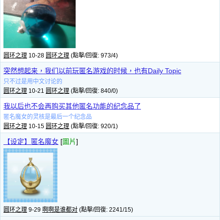
圆环之理
10-28
圆环之理
(點擊/回復: 973/4)
突然想起来，我们以前玩匿名游戏的时候，也有Daily Topic
只不过是用中文讨论的
圆环之理
10-21
圆环之理
(點擊/回復: 840/0)
我以后也不会再购买其他匿名功能的纪念品了
匿名魔女的灵核是最后一个纪念品
圆环之理
10-15
圆环之理
(點擊/回復: 920/1)
【设定】匿名魔女
[
圖片
]
圆环之理
9-29
啊啊是谁都对
(點擊/回復: 2241/15)