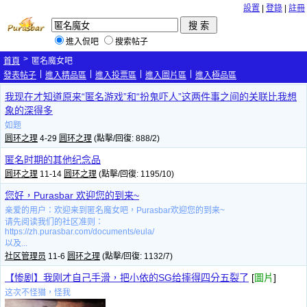
設置
|
登錄
|
註冊
進入侃吧
搜索帖子
>
首頁
匿名魔女吧
|
|
|
|
發表帖子
進入精品區
進入投票區
進入圖片區
進入極品區
我现在才知道原来“匿名游戏”和“扮鬼吓人”这两件事之间的关联比我想
象的深得多
如题
圆环之理
4-29
圆环之理
(點擊/回復: 888/2)
匿名时期的其他纪念品
圆环之理
11-14
圆环之理
(點擊/回復: 1195/10)
您好，Purasbar 欢迎您的到来~
亲爱的用户：欢迎来到匿名魔女吧，Purasbar欢迎您的到来~
请先阅读我们的社区准则：
https://zh.purasbar.com/documents/eula/
以及...
社区管理员
11-6
圆环之理
(點擊/回復: 1132/7)
【惨剧】我刚才自己手滑，把小依的SG给摔得四分五裂了
[
圖片
]
这次不怪猫，怪我