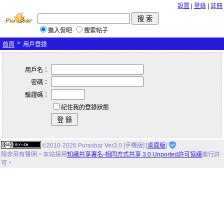
設置
|
登錄
|
註冊
進入侃吧
搜索帖子
>
首頁
用戶登錄
用戶名：
密碼：
驗證碼：
記住我的登錄狀態
©2010-2026 Purasbar Ver3.0 [手機版] [
桌面版
]
除非另有聲明，
本站
採用
知識共享署名-相同方式共享 3.0 Unported許可協議
進行許
可。