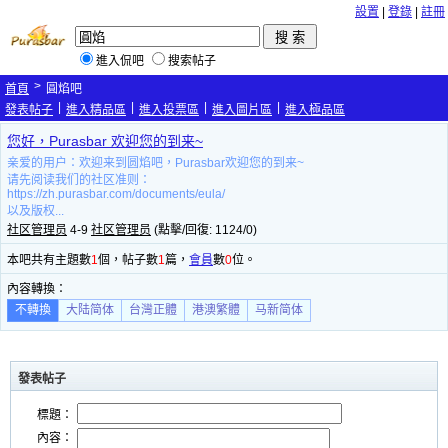
設置
|
登錄
|
註冊
進入侃吧
搜索帖子
>
首頁
圓焰吧
|
|
|
|
發表帖子
進入精品區
進入投票區
進入圖片區
進入極品區
您好，Purasbar 欢迎您的到来~
亲爱的用户：欢迎来到圆焰吧，Purasbar欢迎您的到来~
请先阅读我们的社区准则：
https://zh.purasbar.com/documents/eula/
以及版权...
社区管理员
4-9
社区管理员
(點擊/回復: 1124/0)
本吧共有主題數
1
個，帖子數
1
篇，
會員
數
0
位。
內容轉換：
不轉換
大陆简体
台灣正體
港澳繁體
马新简体
發表帖子
標題：
內容：