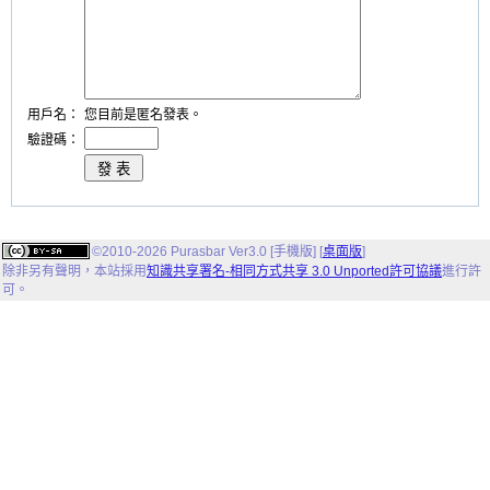
用戶名：
您目前是匿名發表。
驗證碼：
©2010-2026 Purasbar Ver3.0 [手機版] [
桌面版
]
除非另有聲明，
本站
採用
知識共享署名-相同方式共享 3.0 Unported許可協議
進行許
可。