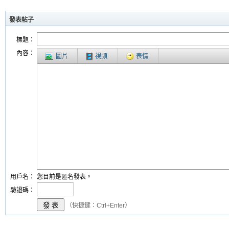
發表帖子
標題：
內容：
圖片
視頻
表情
用戶名：
您目前是匿名發表。
驗證碼：
（快捷鍵：Ctrl+Enter）