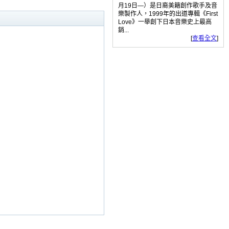
月19日—）是日裔美籍創作歌手及音
樂製作人，1999年的出道專輯《First
Love》一舉創下日本音樂史上最高
銷...
[
查看全文
]