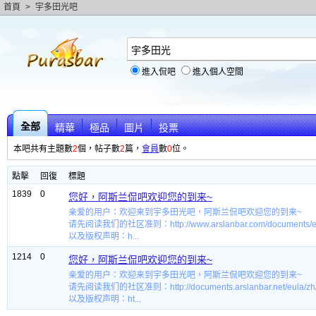
首頁
>
宇多田光吧
進入侃吧
進入個人空間
全部
精華
極品
圖片
投票
本吧共有主題數
2
個，帖子數
2
篇，
會員
數
0
位。
點擊
回復
標題
1839
0
您好，阿斯兰侃吧欢迎您的到来~
亲爱的用户：欢迎来到宇多田光吧，阿斯兰侃吧欢迎您的到来~
请先阅读我们的社区准则：http://www.arslanbar.com/documents/eu
以及版权声明：h...
1214
0
您好，阿斯兰侃吧欢迎您的到来~
亲爱的用户：欢迎来到宇多田光吧，阿斯兰侃吧欢迎您的到来~
请先阅读我们的社区准则：http://documents.arslanbar.net/eula/zh
以及版权声明：ht...