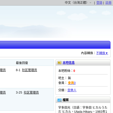
中文（台灣正體）
|
登錄
|
註冊
內容轉換：
不轉換
▼
本吧信息
最後回復
理员
8-1
社区管理员
本吧粉絲：
0
吧主：
無
會員：
會員
0
分類：
音樂人
理员
3-25
社区管理员
檔案
宇多田光（日語：宇多田 ヒカルうた
だ ヒカル，Utada Hikaru，1983年1