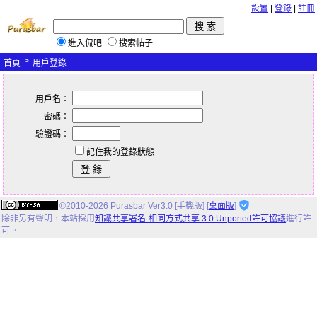
設置
|
登錄
|
註冊
進入侃吧
搜索帖子
>
首頁
用戶登錄
用戶名：
密碼：
驗證碼：
記住我的登錄狀態
©2010-2026 Purasbar Ver3.0 [手機版] [
桌面版
]
除非另有聲明，
本站
採用
知識共享署名-相同方式共享 3.0 Unported許可協議
進行許
可。