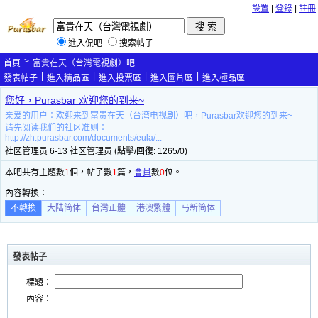
設置
|
登錄
|
註冊
進入侃吧
搜索帖子
>
首頁
富貴在天（台灣電視劇）吧
|
|
|
|
發表帖子
進入精品區
進入投票區
進入圖片區
進入極品區
您好，Purasbar 欢迎您的到来~
亲爱的用户：欢迎来到富贵在天（台湾电视剧）吧，Purasbar欢迎您的到来~
请先阅读我们的社区准则：
http://zh.purasbar.com/documents/eula/...
社区管理员
6-13
社区管理员
(點擊/回復: 1265/0)
本吧共有主題數
1
個，帖子數
1
篇，
會員
數
0
位。
內容轉換：
不轉換
大陆简体
台灣正體
港澳繁體
马新简体
發表帖子
標題：
內容：