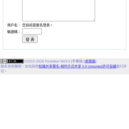
用戶名：
您目前是匿名發表。
驗證碼：
©2010-2026 Purasbar Ver3.0 [手機版] [
桌面版
]
除非另有聲明，
本站
採用
知識共享署名-相同方式共享 3.0 Unported許可協議
進行許
可。