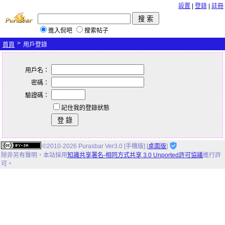
設置
|
登錄
|
註冊
進入侃吧
搜索帖子
>
首頁
用戶登錄
用戶名：
密碼：
驗證碼：
記住我的登錄狀態
©2010-2026 Purasbar Ver3.0 [手機版] [
桌面版
]
除非另有聲明，
本站
採用
知識共享署名-相同方式共享 3.0 Unported許可協議
進行許
可。