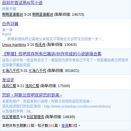
目前在尝试用AI写小说
效果不错
啊啊是谁都对
3-16
啊啊是谁都对
(點擊/回復: 1467/3)
白色羽翼
第一章
Ingrid
英格莉德始终记着她父亲英瓦尔带她去见识符文石的那一天。...
Ursus maritimu
3-16
栎无舟
(點擊/回復: 1304/3)
【整理】侃吧现存所有已搬运/创作完成的小说链接合集
这些小说中有一些没有后文了，都是因为原作者自己不写了，但是搬运者已将现存
全部章节搬运完成
七海八千代
5-31
七海八千代
(點擊/回復: 3018/21)
发设定
浅风仁樱
9-21
浅风仁樱
(點擊/回復: 1750/0)
您好，阿斯兰侃吧欢迎您的到来~
亲爱的用户：欢迎来到小说吧，阿斯兰侃吧欢迎您的到来~
请先阅读我们的社区准则：http://www.arslanbar.com/documents/eula/
以及版权声明：htt...
社区管理员
9-9
社区管理员
(點擊/回復: 1483/0)
本吧共有主題數
11
個，帖子數
101
篇，
會員
數
3
位。