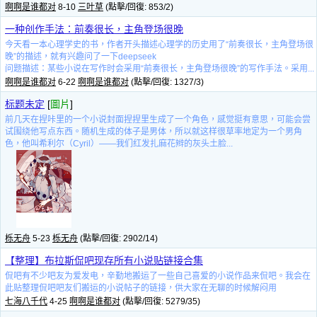
啊啊是谁都对
8-10
三叶草
(點擊/回復: 853/2)
一种创作手法：前奏很长，主角登场很晚
今天看一本心理学史的书，作者开头描述心理学的历史用了“前奏很长，主角登场很
晚”的描述，就有兴趣问了一下deepseek
问题描述：某些小说在写作时会采用“前奏很长，主角登场很晚”的写作手法。采用...
啊啊是谁都对
6-22
啊啊是谁都对
(點擊/回復: 1327/3)
标题未定
[
圖片
]
前几天在捏咔里的一个小说封面捏捏里生成了一个角色，感觉挺有意思，可能会尝
试围绕他写点东西。随机生成的体子是男体，所以就这样很草率地定为一个男角
色，他叫希利尔（Cyril）——我们红发扎麻花辫的灰头土脸...
栎无舟
5-23
栎无舟
(點擊/回復: 2902/14)
【整理】布拉斯侃吧现存所有小说贴链接合集
侃吧有不少吧友为爱发电，辛勤地搬运了一些自己喜爱的小说作品来侃吧。我会在
此贴整理侃吧吧友们搬运的小说帖子的链接，供大家在无聊的时候解闷用
七海八千代
4-25
啊啊是谁都对
(點擊/回復: 5279/35)