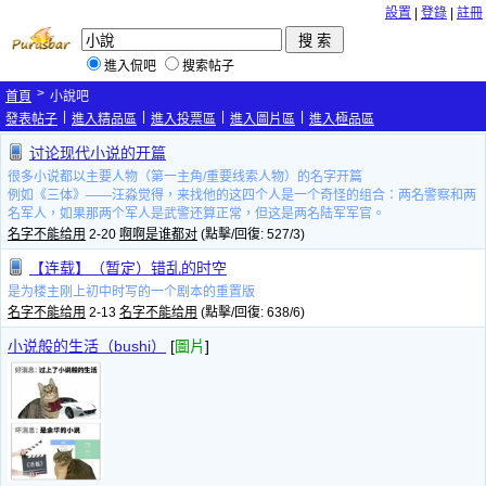
設置
|
登錄
|
註冊
進入侃吧
搜索帖子
>
首頁
小說吧
|
|
|
|
發表帖子
進入精品區
進入投票區
進入圖片區
進入極品區
讨论现代小说的开篇
很多小说都以主要人物（第一主角/重要线索人物）的名字开篇
例如《三体》——汪淼觉得，来找他的这四个人是一个奇怪的组合：两名警察和两
名军人，如果那两个军人是武警还算正常，但这是两名陆军军官。
名字不能给用
2-20
啊啊是谁都对
(點擊/回復: 527/3)
【连载】（暂定）错乱的时空
是为楼主刚上初中时写的一个剧本的重置版
名字不能给用
2-13
名字不能给用
(點擊/回復: 638/6)
小说般的生活（bushi）
[
圖片
]