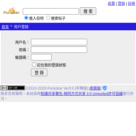
設置
|
登錄
|
註冊
進入侃吧
搜索帖子
>
首頁
用戶登錄
用戶名：
密碼：
驗證碼：
記住我的登錄狀態
©2010-2026 Purasbar Ver3.0 [手機版] [
桌面版
]
除非另有聲明，
本站
採用
知識共享署名-相同方式共享 3.0 Unported許可協議
進行許
可。