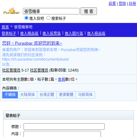
設置
|
登錄
|
註冊
進入侃吧
搜索帖子
>
首頁
張雪機車吧
|
|
|
|
發表帖子
進入精品區
進入投票區
進入圖片區
進入極品區
您好，Purasbar 欢迎您的到来~
亲爱的用户：欢迎来到张雪机车吧，Purasbar欢迎您的到来~
请先阅读我们的社区准则：
https://zh.purasbar.com/documents/eula/
以及...
社区管理员
5-17
社区管理员
(點擊/回復: 124/0)
本吧共有主題數
1
個，帖子數
1
篇，
會員
數
0
位。
內容轉換：
不轉換
大陆简体
台灣正體
港澳繁體
马新简体
發表帖子
標題：
內容：