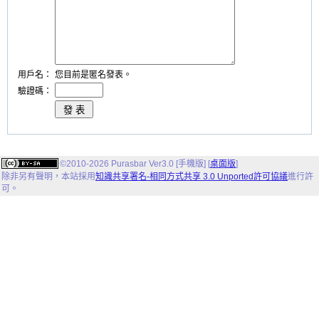
用戶名：
您目前是匿名發表。
驗證碼：
©2010-2026 Purasbar Ver3.0 [手機版] [
桌面版
]
除非另有聲明，
本站
採用
知識共享署名-相同方式共享 3.0 Unported許可協議
進行許
可。