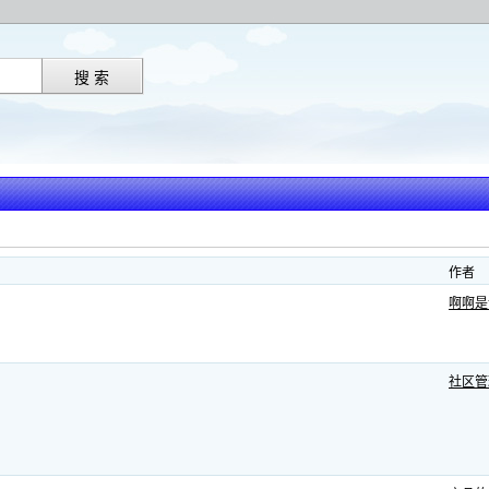
作者
啊啊是
社区管