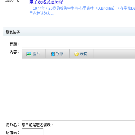
1550
0
电子表格发展历程
1977年，26岁的哈佛学生丹·布里克林（D.Bricklin），
里克林请好友...
發表帖子
標題：
內容：
圖片
視頻
表情
用戶名：
您目前是匿名發表。
驗證碼：