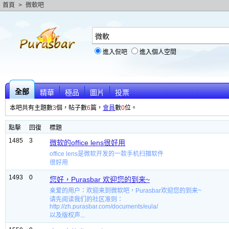
首頁
>
微軟吧
進入侃吧
進入個人空間
全部
精華
極品
圖片
投票
本吧共有主題數
3
個，帖子數
6
篇，
會員
數
0
位。
點擊
回復
標題
1485
3
微软的office lens很好用
office lens是微软开发的一款手机扫描软件
很好用
1493
0
您好，Purasbar 欢迎您的到来~
亲爱的用户：欢迎来到微软吧，Purasbar欢迎您的到来~
请先阅读我们的社区准则：
http://zh.purasbar.com/documents/eula/
以及版权声...