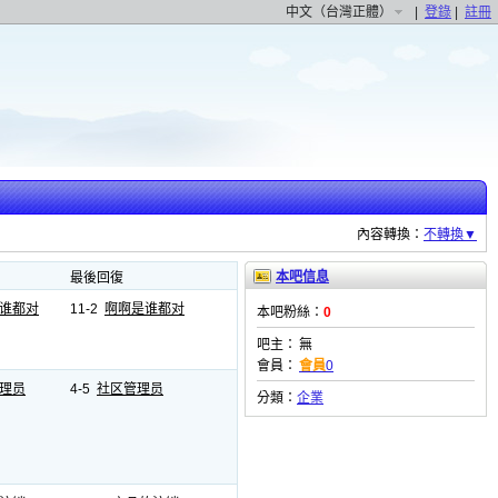
中文（台灣正體）
|
登錄
|
註冊
內容轉換：
不轉換
▼
本吧信息
最後回復
谁都对
11-2
啊啊是谁都对
本吧粉絲：
0
吧主：
無
會員：
會員
0
理员
4-5
社区管理员
分類：
企業