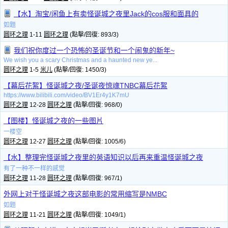
【水】淘宝/闲鱼上有卖怪诞城之夜里Jack的cos服和面具的
如题
圆环之理
1-11
圆环之理
(點擊/回復: 893/3)
我们祝你度过一个恐怖的圣诞节和一个闹鬼的新年~
We wish you a scary Christmas and a haunted new ye...
圆环之理
1-5
米儿
(點擊/回復: 1450/3)
【幕后花絮】怪诞城之夜/圣诞夜惊魂TNBC幕后花絮
https://www.bilibili.com/video/BV1Er4y1K7mU
圆环之理
12-28
圆环之理
(點擊/回復: 968/0)
【图楼】怪诞城之夜的一些图片
一楼空
圆环之理
12-27
圆环之理
(點擊/回復: 1005/6)
【水】整理完怪诞城之夜里的英语知识以后再来重温怪诞城之夜
有了一种不一样的感觉
圆环之理
11-28
圆环之理
(點擊/回復: 967/1)
外网上对于怪诞城之夜这部电影的常用缩写是NMBC
如题
圆环之理
11-21
圆环之理
(點擊/回復: 1049/1)