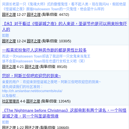
风镜长老是一只《鬼魂大师》式的傲慢鬼怪，看不起人类，现在我问AI，假如他是
《怪诞城之夜》原版Halloween Town的一只鬼怪，他会是什么样的
圆环之理
12-27
圆环之理
(點擊/回復: 447/2)
【水】对于看过《怪诞城之夜》的人来说，圣诞节也是可以用来扮鬼吓
人的
如题
圆环之理
12-24
圆环之理
(點擊/回復: 1030/5)
一般喜欢扮鬼吓人这种恶作剧的都是男性比较多
而这一次Halloween Town却选了我这样一只女鬼来当鬼王
该不会是Halloween Town现在也盛行女权主义吧（笑）
圆环之理
4-21
圆环之理
(點擊/回復: 891/0)
您好，阿斯兰侃吧欢迎您的到来~
亲爱的用户：欢迎来到怪诞城之夜吧，阿斯兰侃吧欢迎您的到来~
请先阅读我们的社区准则：
http://zh.arslanbar.net/documents/eula/
以及版权...
社区管理员
4-6
圆环之理
(點擊/回復: 1204/5)
《The Nightmare before Christmas》这部电影有两个译名，一个叫怪
诞城之夜，另一个叫圣诞夜惊魂
如题
圆环之理
1-22
圆环之理
(點擊/回復: 1066/0)