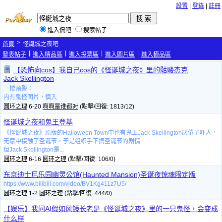
設置
|
登錄
|
註冊
進入侃吧
搜索帖子
>
首頁
怪誕城之夜吧
|
|
|
|
發表帖子
進入精品區
進入投票區
進入圖片區
進入極品區
【恐怖向cos】我自己cos的《怪诞城之夜》里的骷髅杰克
Jack Skellington
一楼预警：
内有鬼怪图片，慎入
圆环之理
6-20
啊啊是谁都对
(點擊/回復: 1813/12)
怪诞城之夜和鬼王登基
《怪诞城之夜》原版的Halloween Town中也有鬼王Jack Skellington厌倦了吓人，
无意中接触了圣诞节，于是组织手下搞圣诞节的剧情
但Jack Skellington是...
圆环之理
6-16
圆环之理
(點擊/回復: 106/0)
东京迪士尼乐园幽灵公馆(Haunted Mansion)圣诞夜惊魂限定版
https://www.bilibili.com/video/BV1Kg411z7U5/
圆环之理
1-2
圆环之理
(點擊/回復: 444/0)
【娱乐】我问AI假如风镜长老是《怪诞城之夜》里的一只鬼怪，会变成
什么样