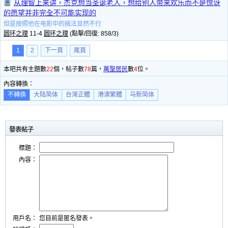
从理智上来讲，杰克想当圣诞老人，想给别人带来欢乐而不是惊讶
的愿望并非完全不可能实现的
但是按照他在电影中的搞法显然不行
圆环之理
11-4
圆环之理
(點擊/回復: 858/3)
1
2
下一頁
尾頁
本吧共有主題數
22
個，帖子數
78
篇，
萬聖居民
數
4
位。
內容轉換：
不轉換
大陆简体
台灣正體
港澳繁體
马新简体
發表帖子
標題：
內容：
用戶名：
您目前是匿名發表。