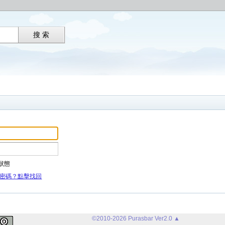
狀態
密碼？點擊找回
©2010-2026 Purasbar Ver2.0
▲