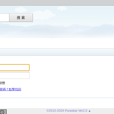
狀態
密碼？點擊找回
©2010-2026 Purasbar Ver2.0
▲