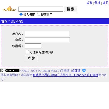
設置
|
登錄
|
註冊
進入侃吧
搜索帖子
>
首頁
用戶登錄
用戶名：
密碼：
驗證碼：
記住我的登錄狀態
©2010-2026 Purasbar Ver3.0 [手機版] [
桌面版
]
除非另有聲明，
本站
採用
知識共享署名-相同方式共享 3.0 Unported許可協議
進行許
可。