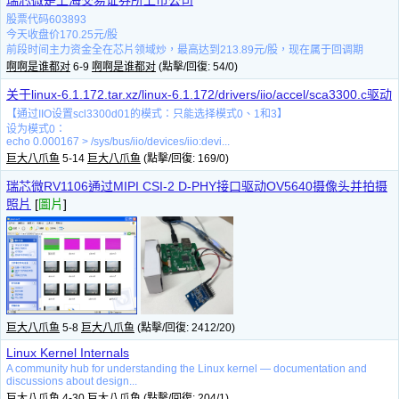
瑞芯微是上海交易证券所上市公司
股票代码603893
今天收盘价170.25元/股
前段时间主力资金全在芯片领域炒，最高达到213.89元/股，现在属于回调期
啊啊是谁都对
6-9
啊啊是谁都对
(點擊/回復: 54/0)
关于linux-6.1.172.tar.xz/linux-6.1.172/drivers/iio/accel/sca3300.c驱动
【通过IIO设置scl3300d01的模式：只能选择模式0、1和3】
设为模式0：
echo 0.000167 > /sys/bus/iio/devices/iio:devi...
巨大八爪鱼
5-14
巨大八爪鱼
(點擊/回復: 169/0)
瑞芯微RV1106通过MIPI CSI-2 D-PHY接口驱动OV5640摄像头并拍摄
照片
[
圖片
]
巨大八爪鱼
5-8
巨大八爪鱼
(點擊/回復: 2412/20)
Linux Kernel Internals
A community hub for understanding the Linux kernel — documentation and
discussions about design...
巨大八爪鱼
4-30
巨大八爪鱼
(點擊/回復: 204/1)