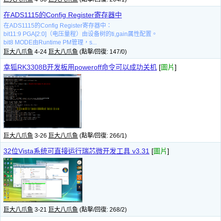
在ADS1115的Config Register寄存器中
在ADS1115的Config Register寄存器中：
bit11:9 PGA[2:0]（电压量程）由设备树的ti,gain属性配置。
bit8 MODE由Runtime PM管理，s...
巨大八爪鱼
4-24
巨大八爪鱼
(點擊/回復: 147/0)
幸狐RK3308B开发板用poweroff命令可以成功关机
[
圖片
]
巨大八爪鱼
3-26
巨大八爪鱼
(點擊/回復: 266/1)
32位Vista系统可直接运行瑞芯微开发工具 v3.31
[
圖片
]
巨大八爪鱼
3-21
巨大八爪鱼
(點擊/回復: 268/2)