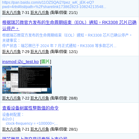
https://pan.baidu.com/s/11OZSQAi2Ypez_wK_jEK-eQ?
pwd=4rtn#list/path=%2Fsharelink173862823-10824213548...
巨大八爪鱼
7-31
巨大八爪鱼
(點擊/回復: 21/1)
根据瑞芯微官方发布的生命周期结束（EOL）通知，‌RK3308 芯片已确
认停产‌。
根据瑞芯微官方发布的生命周期结束（EOL）通知，‌RK3308 芯片已确认停产‌。
‌关键事实：‌
‌停产状态‌：瑞芯微已于 2024 年 7 月正式通知，RK3308 等多款芯片...
巨大八爪鱼
7-29
巨大八爪鱼
(點擊/回復: 12/1)
insmod i2c_test.ko
[
圖片
]
巨大八爪鱼
7-22
巨大八爪鱼
(點擊/回復: 28/8)
查看设备树属性整数值的命令
设备树配置：
&i2c0 {
clock-frequency = <100000>;...
巨大八爪鱼
7-21
巨大八爪鱼
(點擊/回復: 28/1)