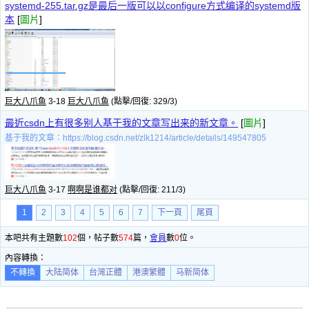
systemd-255.tar.gz是最后一版可以以configure方式编译的systemd版
本
[
圖片
]
巨大八爪鱼
3-18
巨大八爪鱼
(點擊/回復: 329/3)
最近csdn上有很多别人基于我的文章写出来的新文章。
[
圖片
]
基于我的文章：https://blog.csdn.net/zlk1214/article/details/149547805
巨大八爪鱼
3-17
啊啊是谁都对
(點擊/回復: 211/3)
1
2
3
4
5
6
7
下一頁
尾頁
本吧共有主題數
102
個，帖子數
574
篇，
會員
數
0
位。
內容轉換：
不轉換
大陆简体
台灣正體
港澳繁體
马新简体