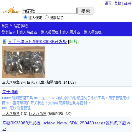
設置
|
登錄
|
註冊
進入侃吧
搜索帖子
>
首頁
瑞芯微吧
|
|
|
|
發表帖子
進入精品區
進入投票區
進入圖片區
進入極品區
入手三块蓝色的RK3308B开发板
[
圖片
]
巨大八爪鱼
8-4
巨大八爪鱼
(點擊/回復: 141/62)
关于rfkill
Linux 射频管理工具 rfkill 是 Linux 内核提供的射频控制子系统工具，用于管理无线
网卡、蓝牙等硬件开关状态，支持软硬屏蔽查询与控制 。‌‌‌
rfkill 无线设备管理...
巨大八爪鱼
7-31
巨大八爪鱼
(點擊/回復: 4/0)
幸狐RK3308B开发板Luckfox_Nova_SDK_250430.tar.gz源码包下载地
址