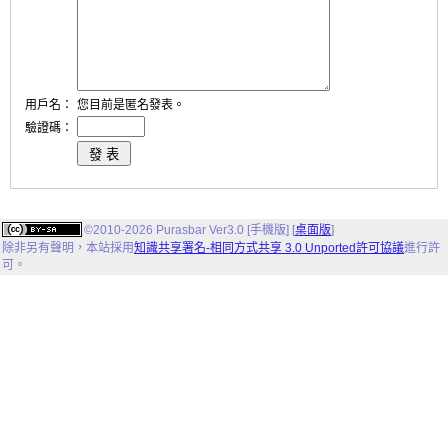
用戶名：
您目前是匿名發表。
驗證碼：
©2010-2026 Purasbar Ver3.0 [手機版] [
桌面版
]
除非另有聲明，
本站
採用
知識共享署名-相同方式共享 3.0 Unported許可協議
進行許
可。