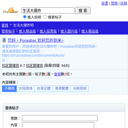
設置
|
登錄
|
註冊
進入侃吧
搜索帖子
>
首頁
生活大爆炸吧
|
|
|
|
發表帖子
進入精品區
進入投票區
進入圖片區
進入極品區
您好，Purasbar 欢迎您的到来~
亲爱的用户：欢迎来到生活大爆炸吧，Purasbar欢迎您的到来~
请先阅读我们的社区准则：
https://zh.purasbar.com/documents/eula/
以...
社区管理员
6-7
社区管理员
(點擊/回復: 94/0)
本吧共有主題數
1
個，帖子數
1
篇，
會員
數
0
位。
內容轉換：
不轉換
大陆简体
台灣正體
港澳繁體
马新简体
發表帖子
標題：
內容：