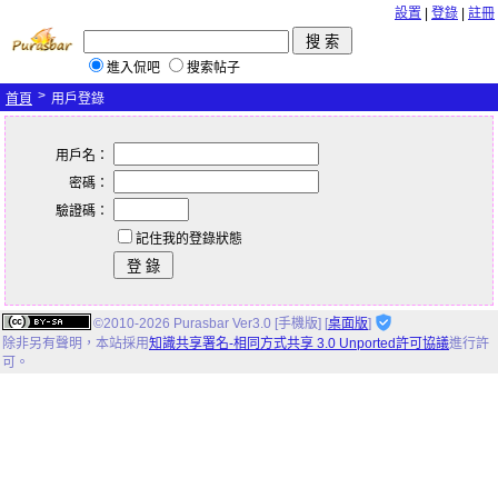
設置
|
登錄
|
註冊
進入侃吧
搜索帖子
>
首頁
用戶登錄
用戶名：
密碼：
驗證碼：
記住我的登錄狀態
©2010-2026 Purasbar Ver3.0 [手機版] [
桌面版
]
除非另有聲明，
本站
採用
知識共享署名-相同方式共享 3.0 Unported許可協議
進行許
可。