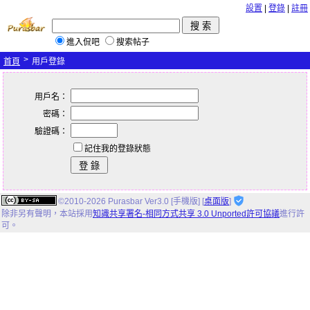
設置
|
登錄
|
註冊
進入侃吧
搜索帖子
>
首頁
用戶登錄
用戶名：
密碼：
驗證碼：
記住我的登錄狀態
©2010-2026 Purasbar Ver3.0 [手機版] [
桌面版
]
除非另有聲明，
本站
採用
知識共享署名-相同方式共享 3.0 Unported許可協議
進行許
可。