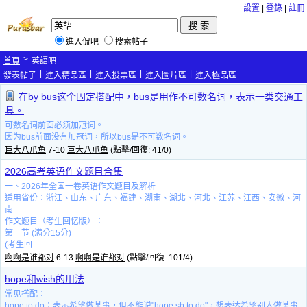
設置
|
登錄
|
註冊
進入侃吧
搜索帖子
>
首頁
英語吧
|
|
|
|
發表帖子
進入精品區
進入投票區
進入圖片區
進入極品區
在by bus这个固定搭配中，bus是用作不可数名词，表示一类交通工
具。
可数名词前面必须加冠词。
因为bus前面没有加冠词，所以bus是不可数名词。
巨大八爪鱼
7-10
巨大八爪鱼
(點擊/回復: 41/0)
2026高考英语作文题目合集
一、2026年全国一卷英语作文题目及解析
适用省份：浙江、山东、广东、福建、湖南、湖北、河北、江苏、江西、安徽、河
南
作文题目（考生回忆版）：
第一节 (满分15分)
(考生回...
啊啊是谁都对
6-13
啊啊是谁都对
(點擊/回復: 101/4)
hope和wish的用法
常见搭配：
‌hope to do‌：表示希望做某事，但不能说"hope sb to do"，想表达希望别人做某事