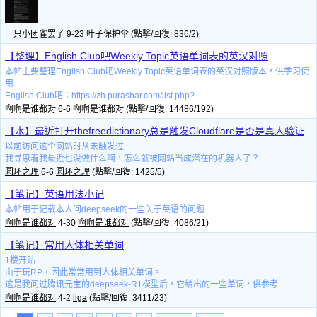
一只小团雀罢了
9-23
叶子保护伞
(點擊/回復: 836/2)
【整理】English Club吧Weekly Topic英语单词表的英汉对照
本帖主要整理English Club吧Weekly Topic英语单词表的英汉对照版本，供学习使
用
English Club吧：https://zh.purasbar.com/list.php?...
啊啊是谁都对
6-6
啊啊是谁都对
(點擊/回復: 14486/192)
【水】最近打开thefreedictionary总是触发Cloudflare是否是真人验证
以前访问这个网站时从未触发过
我寻思着我最近也没做什么啊，怎么就被网站当成潜在的机器人了？
圆环之理
6-6
圆环之理
(點擊/回復: 1425/5)
【笔记】英语用法小记
本帖用于记载本人问deepseek的一些关于英语的问题
啊啊是谁都对
4-30
啊啊是谁都对
(點擊/回復: 4086/21)
【笔记】常用人体相关单词
1楼开贴
由于玩RP，因此常常用到人体相关单词。
这是我问过腾讯元宝的deepseek-R1模型后，它给出的一些单词，供参考
啊啊是谁都对
4-2
liga
(點擊/回復: 3411/23)