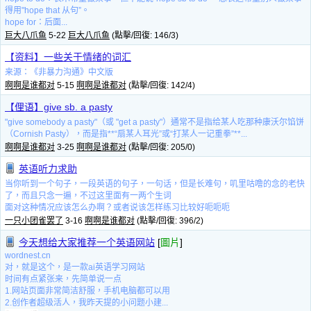
得用"hope that 从句”。
‌hope for‌：后面...
巨大八爪鱼
5-22
巨大八爪鱼
(點擊/回復: 146/3)
【资料】一些关于情绪的词汇
来源：《非暴力沟通》中文版
啊啊是谁都对
5-15
啊啊是谁都对
(點擊/回復: 142/4)
【俚语】give sb. a pasty
"give somebody a pasty"（或 "get a pasty"）通常不是指给某人吃那种康沃尔馅饼
（Cornish Pasty），而是指**“扇某人耳光”或“打某人一记重拳”**...
啊啊是谁都对
3-25
啊啊是谁都对
(點擊/回復: 205/0)
英语听力求助
当你听到一个句子，一段英语的句子，一句话，但是长难句，叽里咕噜的念的老快
了，而且只念一遍，不过这里面有一两个生词
面对这种情况应该怎么办啊？或者说该怎样练习比较好呃呃呃
一只小团雀罢了
3-16
啊啊是谁都对
(點擊/回復: 396/2)
今天想给大家推荐一个英语网站
[
圖片
]
wordnest.cn
对，就是这个，是一款ai英语学习网站
时间有点紧张来，先简单说一点
1.网站页面非常简洁舒服，手机电脑都可以用
2.创作者超级活人，我昨天提的小问题小建...