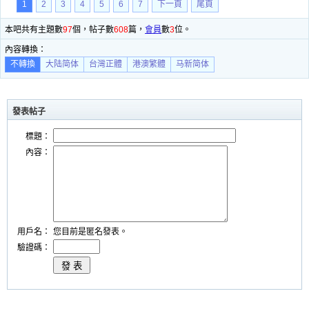
1
2
3
4
5
6
7
下一頁
尾頁
本吧共有主題數
97
個，帖子數
608
篇，
會員
數
3
位。
內容轉換：
不轉換
大陆简体
台灣正體
港澳繁體
马新简体
發表帖子
標題：
內容：
用戶名：
您目前是匿名發表。
驗證碼：