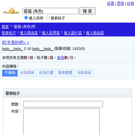
設置
|
登錄
|
註冊
進入侃吧
搜索帖子
>
首頁
藍貓 (角色)吧
|
|
|
|
發表帖子
進入精品區
進入投票區
進入圖片區
進入極品區
好冷清的吧= =
help__help_
2-16
help__help_
(點擊/回復: 1453/0)
本吧共有主題數
1
個，帖子數
1
篇，
會員
數
1
位。
內容轉換：
不轉換
大陆简体
台灣正體
港澳繁體
马新简体
發表帖子
標題：
內容：