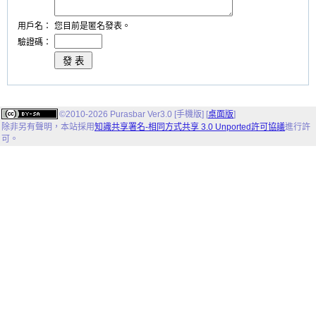
用戶名：
您目前是匿名發表。
驗證碼：
©2010-2026 Purasbar Ver3.0 [手機版] [
桌面版
]
除非另有聲明，
本站
採用
知識共享署名-相同方式共享 3.0 Unported許可協議
進行許
可。