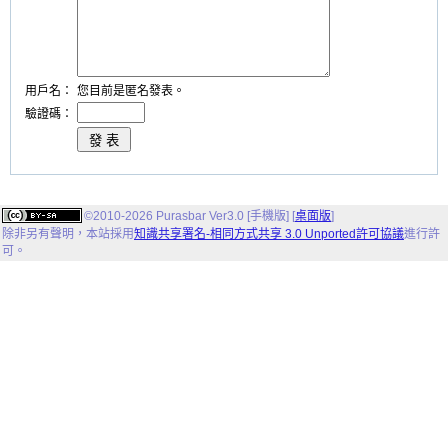
用戶名：
您目前是匿名發表。
驗證碼：
©2010-2026 Purasbar Ver3.0 [手機版] [
桌面版
]
除非另有聲明，
本站
採用
知識共享署名-相同方式共享 3.0 Unported許可協議
進行許
可。