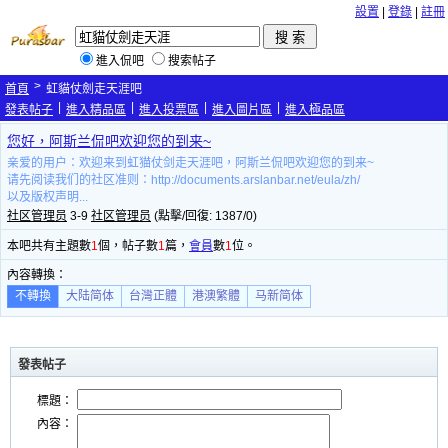
設置
|
登錄
|
註冊
進入侃吧
搜索帖子
>
首頁
虹貓仗劍走天涯吧
|
|
|
|
發表帖子
進入精品區
進入投票區
進入圖片區
進入極品區
您好，阿斯兰侃吧欢迎您的到来~
亲爱的用户：欢迎来到虹猫仗剑走天涯吧，阿斯兰侃吧欢迎您的到来~
请先阅读我们的社区准则：http://documents.arslanbar.net/eula/zh/
以及版权声明...
社区管理员
3-9
社区管理员
(點擊/回復: 1387/0)
本吧共有主題數
1
個，帖子數
1
篇，
會員
數
1
位。
內容轉換：
不轉換
大陆简体
台灣正體
港澳繁體
马新简体
發表帖子
標題：
內容：