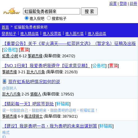
設置
|
登錄
|
註冊
進入侃吧
搜索帖子
>
首頁
虹貓藍兔勇者歸來吧
|
|
|
|
發表帖子
進入精品區
進入投票區
進入圖片區
進入極品區
【重要公告】关于《星火满天——虹蓝迷文选》（暂定名）征稿及出版
[
公告栏
] [
置頂
]
虹勇·小树
6-12
筝颖杰缘
(點擊/回復: 2047/2)
【NO.1归来】我爱勇吧我遵守【征求意见稿】
[
公告栏
] [
置頂
]
筝颖杰缘
3-21
巨大八爪鱼
(點擊/回復: 2126/3)
现在虹系贴吧情况如何的说
@张树人
巨大八爪鱼
2-25
張樹人
(點擊/回復: 1795/2)
【精彩每一天】吧民签到处
[
轩辕殿
]
说一句鼓励自己，鼓励吧亲，鼓励勇吧的话吧，祝福虹蓝！
筝颖杰缘
6-9
魔法绿骑士
(點擊/回復: 3879/21)
【建议】我是勇吧一员，我为勇吧的未来出谋划策
[
轩辕殿
]
格式
ID