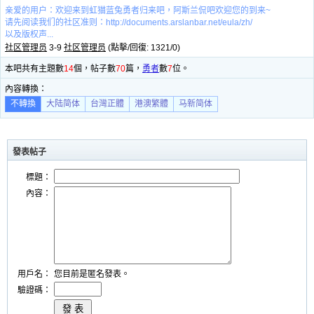
亲爱的用户：欢迎来到虹猫蓝兔勇者归来吧，阿斯兰侃吧欢迎您的到来~
请先阅读我们的社区准则：http://documents.arslanbar.net/eula/zh/
以及版权声...
社区管理员
3-9
社区管理员
(點擊/回復: 1321/0)
本吧共有主題數
14
個，帖子數
70
篇，
勇者
數
7
位。
內容轉換：
不轉換
大陆简体
台灣正體
港澳繁體
马新简体
發表帖子
標題：
內容：
用戶名：
您目前是匿名發表。
驗證碼：