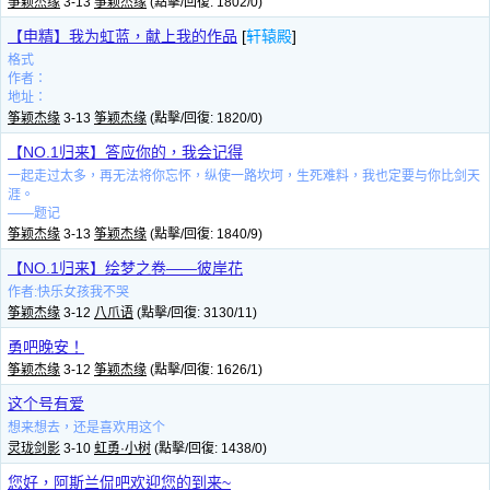
筝颖杰缘
3-13
筝颖杰缘
(點擊/回復: 1802/0)
【申精】我为虹蓝，献上我的作品
[
轩辕殿
]
格式
作者：
地址：
筝颖杰缘
3-13
筝颖杰缘
(點擊/回復: 1820/0)
【NO.1归来】答应你的，我会记得
一起走过太多，再无法将你忘怀，纵使一路坎坷，生死难料，我也定要与你比剑天
涯。
——题记
筝颖杰缘
3-13
筝颖杰缘
(點擊/回復: 1840/9)
【NO.1归来】绘梦之卷——彼岸花
作者:快乐女孩我不哭
筝颖杰缘
3-12
八爪语
(點擊/回復: 3130/11)
勇吧晚安！
筝颖杰缘
3-12
筝颖杰缘
(點擊/回復: 1626/1)
这个号有爱
想来想去，还是喜欢用这个
灵珑剑影
3-10
虹勇·小树
(點擊/回復: 1438/0)
您好，阿斯兰侃吧欢迎您的到来~