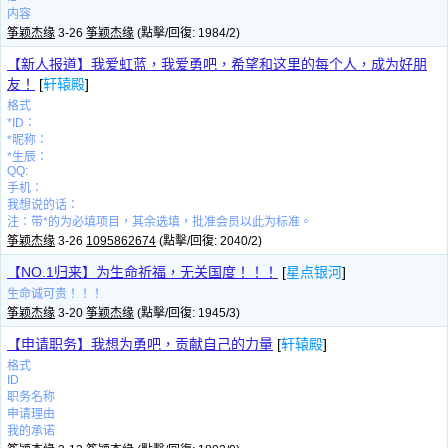
内容
筝颖杰缘
3-26
筝颖杰缘
(點擊/回復: 1984/2)
【新人报道】我爱虹蓝，我爱勇吧，希望和这里的每个人，成为好朋
友！
[
轩辕殿
]
格式
*ID：
*昵称：
*生辰：
QQ:
手机：
我想说的话：
注：带*的为必填项目，其余选填，批准会员以此为标准。
筝颖杰缘
3-26
1095862674
(點擊/回復: 2040/2)
【NO.1归来】为生命祈福，无关国度！！！
[
星点银河
]
生命诚可贵！！！
筝颖杰缘
3-20
筝颖杰缘
(點擊/回復: 1945/3)
【申请职务】我想为勇吧，贡献自己的力量
[
轩辕殿
]
格式
ID
职务名称
申请理由
我的承诺