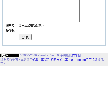
用戶名：
您目前是匿名發表。
驗證碼：
©2010-2026 Purasbar Ver3.0 [手機版] [
桌面版
]
除非另有聲明，
本站
採用
知識共享署名-相同方式共享 3.0 Unported許可協議
進行許
可。