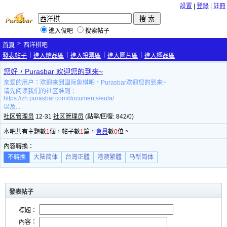
設置
|
登錄
|
註冊
進入侃吧
搜索帖子
>
首頁
西洋棋吧
|
|
|
|
發表帖子
進入精品區
進入投票區
進入圖片區
進入極品區
您好，Purasbar 欢迎您的到来~
亲爱的用户：欢迎来到国际象棋吧，Purasbar欢迎您的到来~
请先阅读我们的社区准则：
https://zh.purasbar.com/documents/eula/
以及...
社区管理员
12-31
社区管理员
(點擊/回復: 842/0)
本吧共有主題數
1
個，帖子數
1
篇，
會員
數
0
位。
內容轉換：
不轉換
大陆简体
台灣正體
港澳繁體
马新简体
發表帖子
標題：
內容：