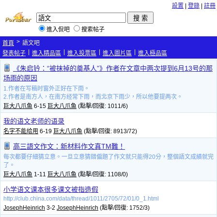
設置
|
登錄
|
註冊
進入侃吧
搜索帖子
>
首頁
語文吧
|
|
|
|
發表帖子
進入精品區
進入投票區
進入圖片區
進入極品區
《朱启钤：“被抹掉的奠基人”》作者在文章中两次提到6月13号的那
场雨的原因
1.作者在写稿时窗外正好在下雨。
2.作者是南方人，在南方经常下雨，而北京下雨少，所以他要提两次。
巨大八爪鱼
6-15
巨大八爪鱼
(點擊/回復: 1011/6)
我的语文老师的语录
名字不能给用
6-19
巨大八爪鱼
(點擊/回復: 8913/72)
高三語文作文：新材料作文真TM難！
每次都要仔細猜立意。一旦立意猜錯偏題了作文就只能得20分，整個語文成績就完
了。
巨大八爪鱼
1-11
巨大八爪鱼
(點擊/回復: 1108/0)
小学语文课本很多课文被指造假
http://club.china.com/data/thread/1011/2705/72/01/0_1.html
JosephHeinrich
3-2
JosephHeinrich
(點擊/回復: 1752/3)