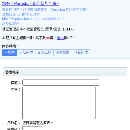
您好，Purasbar 欢迎您的到来~
亲爱的用户：欢迎来到语文吧，Purasbar欢迎您的到来~
请先阅读我们的社区准则：
http://zh.purasbar.com/documents/eula/
以及版权声...
社区管理员
4-4
社区管理员
(點擊/回復: 1311/0)
本吧共有主題數
5
個，帖子數
86
篇，
會員
數
0
位。
內容轉換：
不轉換
大陆简体
台灣正體
港澳繁體
马新简体
發表帖子
標題：
內容：
用戶名：
您目前是匿名發表。
驗證碼：