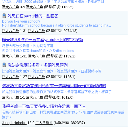
∵德国∴必胜: 2000.基础班，除了学到怎么样报考雅思。P都没学到
巨大八爪鱼
3-9
巨大八爪鱼
(點擊/回復: 1163/5)
雅思口语part 1我的一些回答
Do you like your school?
No, I don't like my school because it often force students to attend ma...
巨大八爪鱼
1-31
巨大八爪鱼
(點擊/回復: 2074/13)
昨天我从9点钟一直在看youtube上的英文视频
尽管大部分没听懂，因为没有字幕
但是我还可以看看chaos的说，以及dimensions
巨大八爪鱼
1-31
巨大八爪鱼
(點擊/回復: 1139/2)
我決定我應該多看，多聽雅思預測
比如雅思聽力預測，雅思寫作預測，雅思閱讀預測。口語暫時不管
巨大八爪鱼
1-27
巨大八爪鱼
(點擊/回復: 1125/1)
這次語文考試語言運用恰好有一道與雅思圖表作文類似的體
於是我就仿造雅思的圖表作文的格式來寫。參考答案發下來之後，杯具了
巨大八爪鱼
1-1
巨大八爪鱼
(點擊/回復: 1012/0)
我得考慮一下每天要花多少精力在雅思上面了。
我擔心這種情形的出現：抓雅思導致國內課業“退步”，抓國內課業導致雅思停滯或
退步。
JosephHeinrich
12-9
巨大八爪鱼
(點擊/回復: 3823/37)