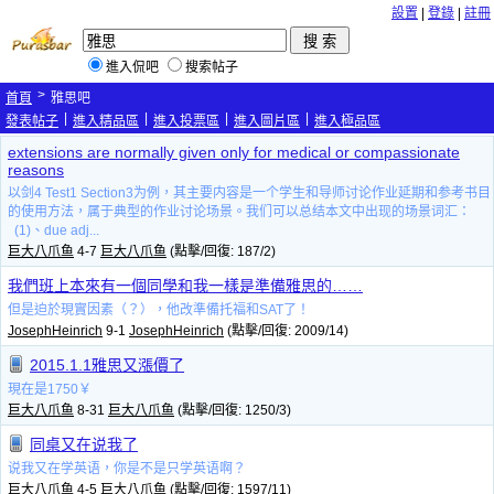
設置
|
登錄
|
註冊
進入侃吧
搜索帖子
>
首頁
雅思吧
|
|
|
|
發表帖子
進入精品區
進入投票區
進入圖片區
進入極品區
extensions are normally given only for medical or compassionate
reasons
以剑4 Test1 Section3为例，其主要内容是一个学生和导师讨论作业延期和参考书目
的使用方法，属于典型的作业讨论场景。我们可以总结本文中出现的场景词汇：
(1)、due adj...
巨大八爪鱼
4-7
巨大八爪鱼
(點擊/回復: 187/2)
我們班上本來有一個同學和我一樣是準備雅思的……
但是迫於現實因素（？），他改準備托福和SAT了！
JosephHeinrich
9-1
JosephHeinrich
(點擊/回復: 2009/14)
2015.1.1雅思又漲價了
現在是1750￥
巨大八爪鱼
8-31
巨大八爪鱼
(點擊/回復: 1250/3)
同桌又在说我了
说我又在学英语，你是不是只学英语啊？
巨大八爪鱼
4-5
巨大八爪鱼
(點擊/回復: 1597/11)