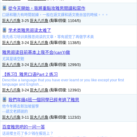
從今天開始，我將重點攻雅思閱讀和寫作
口語和聽力有時間就練，一般在語文課和語文晚自習的時候。。。
巨大八爪鱼
3-25
巨大八爪鱼
(點擊/回復: 1104/5)
学术类雅思阅读太难了
我先练习培训类雅思阅读的文章，等有感觉了再做学术类
巨大八爪鱼
3-24
巨大八爪鱼
(點擊/回復: 1138/5)
雅思阅读目前基本上我不会(can't)做
尤其是填空题
巨大八爪鱼
3-24
巨大八爪鱼
(點擊/回復: 1299/3)
【练习】雅思口语Part 2 练习
Describe a language that you have ever learnt or you like except your first
language and English....
巨大八爪鱼
3-24
巨大八爪鱼
(點擊/回復: 1239/2)
我們年級4班一個同學已經考過了雅思
他今年將去新加坡留學
---語文老師說的
巨大八爪鱼
3-11
巨大八爪鱼
(點擊/回復: 1123/2)
百度雅思吧的一问一答
话说楼主花了多少钱在报班上？