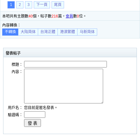
1
2
3
下一頁
尾頁
本吧共有主題數
40
個，帖子數
216
篇，
會員
數
0
位。
內容轉換：
不轉換
大陆简体
台灣正體
港澳繁體
马新简体
發表帖子
標題：
內容：
用戶名：
您目前是匿名發表。
驗證碼：