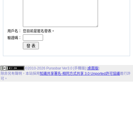
用戶名：
您目前是匿名發表。
驗證碼：
©2010-2026 Purasbar Ver3.0 [手機版] [
桌面版
]
除非另有聲明，
本站
採用
知識共享署名-相同方式共享 3.0 Unported許可協議
進行許
可。