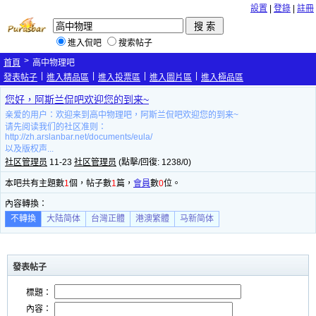
設置
|
登錄
|
註冊
進入侃吧
搜索帖子
>
首頁
高中物理吧
|
|
|
|
發表帖子
進入精品區
進入投票區
進入圖片區
進入極品區
您好，阿斯兰侃吧欢迎您的到来~
亲爱的用户：欢迎来到高中物理吧，阿斯兰侃吧欢迎您的到来~
请先阅读我们的社区准则：
http://zh.arslanbar.net/documents/eula/
以及版权声...
社区管理员
11-23
社区管理员
(點擊/回復: 1238/0)
本吧共有主題數
1
個，帖子數
1
篇，
會員
數
0
位。
內容轉換：
不轉換
大陆简体
台灣正體
港澳繁體
马新简体
發表帖子
標題：
內容：