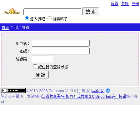
設置
|
登錄
|
註冊
進入侃吧
搜索帖子
>
首頁
用戶登錄
用戶名：
密碼：
驗證碼：
記住我的登錄狀態
©2010-2026 Purasbar Ver3.0 [手機版] [
桌面版
]
除非另有聲明，
本站
採用
知識共享署名-相同方式共享 3.0 Unported許可協議
進行許
可。