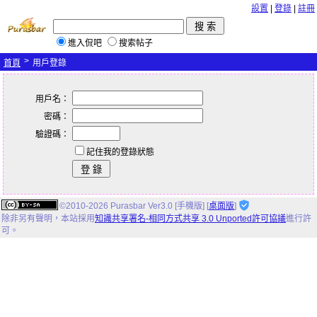
設置
|
登錄
|
註冊
進入侃吧
搜索帖子
>
首頁
用戶登錄
用戶名：
密碼：
驗證碼：
記住我的登錄狀態
©2010-2026 Purasbar Ver3.0 [手機版] [
桌面版
]
除非另有聲明，
本站
採用
知識共享署名-相同方式共享 3.0 Unported許可協議
進行許
可。