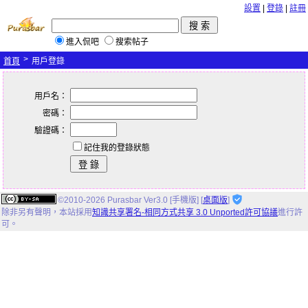
設置
|
登錄
|
註冊
進入侃吧
搜索帖子
>
首頁
用戶登錄
用戶名：
密碼：
驗證碼：
記住我的登錄狀態
©2010-2026 Purasbar Ver3.0 [手機版] [
桌面版
]
除非另有聲明，
本站
採用
知識共享署名-相同方式共享 3.0 Unported許可協議
進行許
可。