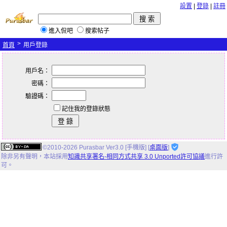
設置
|
登錄
|
註冊
進入侃吧
搜索帖子
>
首頁
用戶登錄
用戶名：
密碼：
驗證碼：
記住我的登錄狀態
©2010-2026 Purasbar Ver3.0 [手機版] [
桌面版
]
除非另有聲明，
本站
採用
知識共享署名-相同方式共享 3.0 Unported許可協議
進行許
可。