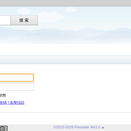
狀態
密碼？點擊找回
©2010-2026 Purasbar Ver2.0
▲