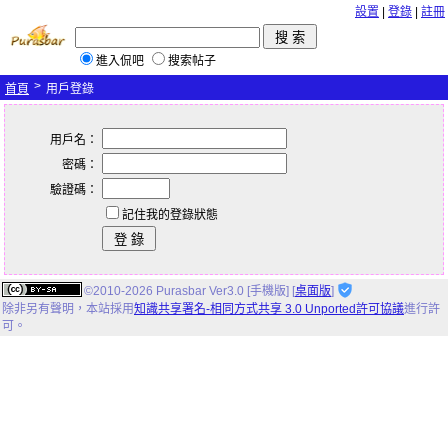
設置
|
登錄
|
註冊
進入侃吧
搜索帖子
>
首頁
用戶登錄
用戶名：
密碼：
驗證碼：
記住我的登錄狀態
©2010-2026 Purasbar Ver3.0 [手機版] [
桌面版
]
除非另有聲明，
本站
採用
知識共享署名-相同方式共享 3.0 Unported許可協議
進行許
可。