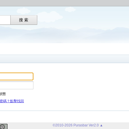
狀態
密碼？點擊找回
©2010-2026 Purasbar Ver2.0
▲