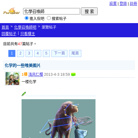
設置
|
登錄
|
註冊
進入侃吧
搜索帖子
>
>
首頁
化學召喚師吧
瀏覽帖子
|
回覆帖子
只看樓主
目前共有
47
篇帖子。
1
2
3
4
5
下一頁
尾頁
化学的一些唯美图片
1樓
浅风仁樱
2013-4-3 18:59
一楼化学