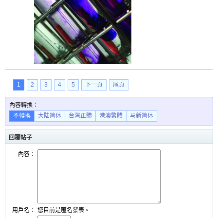
1
2
3
4
5
下一頁
尾頁
內容轉換：
不轉換
大陆简体
台灣正體
港澳繁體
马新简体
回覆帖子
內容：
用戶名：
您目前是匿名發表。