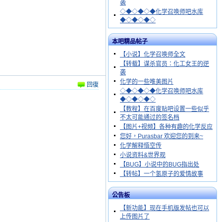
袭
◇◆◇◆◇◆化学召唤师吧水库
◆◇◆◇◆◇
本吧精品帖子
【小说】化学召唤师全文
【转载】谋杀官员：化工女王的逆
袭
化学的一些唯美图片
回復
◇◆◇◆◇◆化学召唤师吧水库
◆◇◆◇◆◇
【教程】在百度贴吧设置一些似乎
不太可能通过的签名档
【图片+视频】各种有趣的化学反应
您好，Purasbar 欢迎您的到来~
化学解释悟空传
小说资料&世界观
【BUG】小说中的BUG指出处
【转帖】一个氢原子的爱情故事
公告板
【新功能】现在手机版发帖也可以
上传图片了