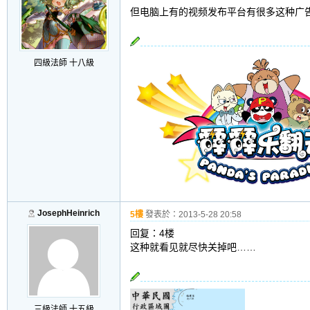
但电脑上有的视频发布平台有很多这种广
四級法師 十八級
JosephHeinrich
5樓
發表於：
2013-5-28 20:58
回复：4楼
这种就看见就尽快关掉吧……
三級法師 十五級