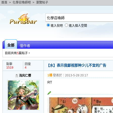
首頁
>
化學召喚師吧
>
瀏覽帖子
進入侃吧
進入個人空間
全部
僅作者
目前共有
5
篇帖子。
點擊
回復
【水】表示我鄙视那种少儿不宜的广告
1519
4
1樓
發表於：
2013-5-28 20:17
浅风仁樱
RT