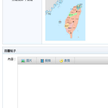
回覆帖子
內容：
圖片
視頻
表情