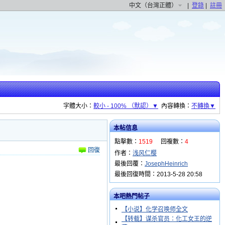
中文（台灣正體）
|
登錄
|
註冊
字體大小：
較小 - 100% （默認）
▼
內容轉換：
不轉換
▼
本帖信息
點擊數：
1519
回複數：
4
回復
作者：
浅风仁樱
最後回覆：
JosephHeinrich
最後回復時間：2013-5-28 20:58
本吧熱門帖子
【小说】化学召唤师全文
【转载】谋杀官员：化工女王的逆