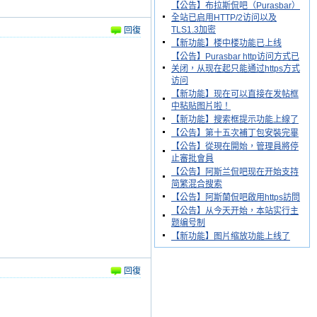
【公告】布拉斯侃吧（Purasbar）
全站已启用HTTP/2访问以及
TLS1.3加密
回復
【新功能】楼中楼功能已上线
【公告】Purasbar http访问方式已
关闭，从现在起只能通过https方式
访问
【新功能】现在可以直接在发帖框
中粘贴图片啦！
【新功能】搜索框提示功能上線了
【公告】第十五次補丁包安裝完畢
【公告】從現在開始，管理員將停
止審批會員
【公告】阿斯兰侃吧现在开始支持
简繁混合搜索
【公告】阿斯蘭侃吧啟用https訪問
【公告】从今天开始，本站实行主
题编号制
【新功能】图片缩放功能上线了
回復