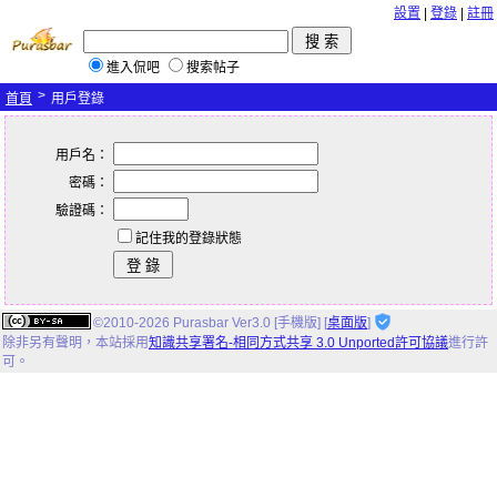
設置
|
登錄
|
註冊
進入侃吧
搜索帖子
>
首頁
用戶登錄
用戶名：
密碼：
驗證碼：
記住我的登錄狀態
©2010-2026 Purasbar Ver3.0 [手機版] [
桌面版
]
除非另有聲明，
本站
採用
知識共享署名-相同方式共享 3.0 Unported許可協議
進行許
可。