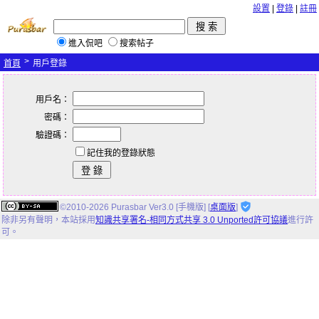
設置
|
登錄
|
註冊
進入侃吧
搜索帖子
>
首頁
用戶登錄
用戶名：
密碼：
驗證碼：
記住我的登錄狀態
©2010-2026 Purasbar Ver3.0 [手機版] [
桌面版
]
除非另有聲明，
本站
採用
知識共享署名-相同方式共享 3.0 Unported許可協議
進行許
可。