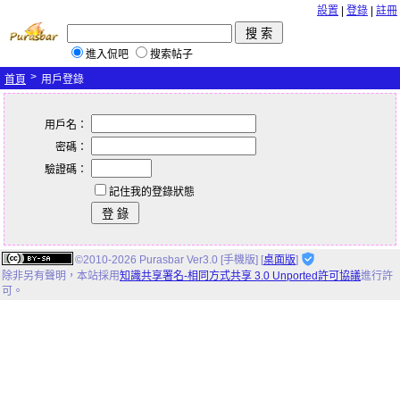
設置
|
登錄
|
註冊
進入侃吧
搜索帖子
>
首頁
用戶登錄
用戶名：
密碼：
驗證碼：
記住我的登錄狀態
©2010-2026 Purasbar Ver3.0 [手機版] [
桌面版
]
除非另有聲明，
本站
採用
知識共享署名-相同方式共享 3.0 Unported許可協議
進行許
可。