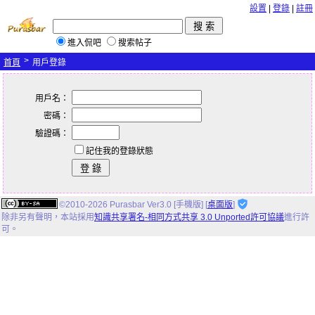
設置
|
登錄
|
註冊
進入侃吧
搜索帖子
>
首頁
用戶登錄
用戶名：
密碼：
驗證碼：
記住我的登錄狀態
©2010-2026 Purasbar Ver3.0 [手機版] [
桌面版
]
除非另有聲明，
本站
採用
知識共享署名-相同方式共享 3.0 Unported許可協議
進行許
可。