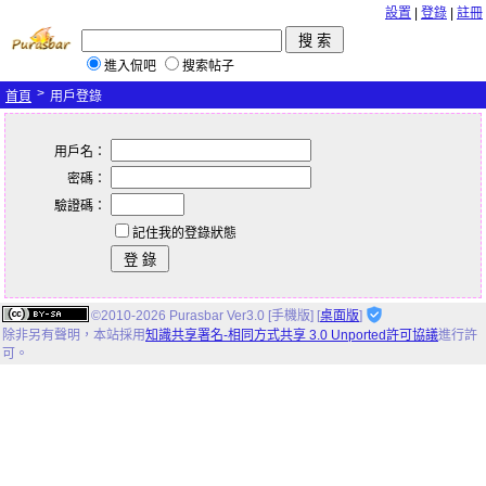
設置
|
登錄
|
註冊
進入侃吧
搜索帖子
>
首頁
用戶登錄
用戶名：
密碼：
驗證碼：
記住我的登錄狀態
©2010-2026 Purasbar Ver3.0 [手機版] [
桌面版
]
除非另有聲明，
本站
採用
知識共享署名-相同方式共享 3.0 Unported許可協議
進行許
可。